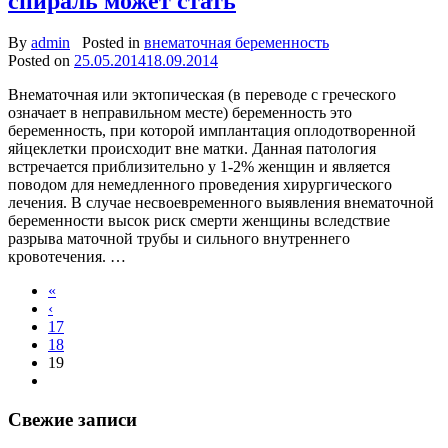
спираль может стать
By
admin
Posted in
внематочная беременность
Posted on
25.05.2014
18.09.2014
Внематочная или эктопическая (в переводе с греческого
означает в неправильном месте) беременность это
беременность, при которой имплантация оплодотворенной
яйцеклетки происходит вне матки. Данная патология
встречается приблизительно у 1-2% женщин и является
поводом для немедленного проведения хирургического
лечения. В случае несвоевременного выявления внематочной
беременности высок риск смерти женщины вследствие
разрыва маточной трубы и сильного внутреннего
кровотечения. …
«
‹
17
18
19
Свежие записи