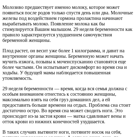
Молозиво предшествует именно молоку, которое может
появиться после родов только спустя день или два. Молочные
железы под воздействием гормона пролактина начинают
вырабатывать молоко. Появление молока как бы
стимулируется Вашим малышом. 29 неделя беременности как
правило характеризуется ухудшением самочувствия
беременной женщины.
Плод растет, он весит уже более 1 килограмма, и давит на
внутренние органы женщины. Беременную может начать
мучить изжога, позывы к мочеиспусканию становятся еще
более частыми. Он испытывает дискомфорт во время сна и
ходьбы. У будущей мамы наблюдается повышенная
утомляемость.
29 неделя беременности — время, когда вся семья должна с
особым вниманием отнестись к состоянию женщины,
максимально взять на себя груз домашних дел, а ей
предоставить больше времени на отдых. Проблема сна стоит
достаточно остро. Во время сна может сводить ноги. Это
происходит из-за застоя крови — матка сдавливает вены и
отток крови из нижних конечностей ухудшается.
В таких случаях вытяните ноги, потяните носок на себя,