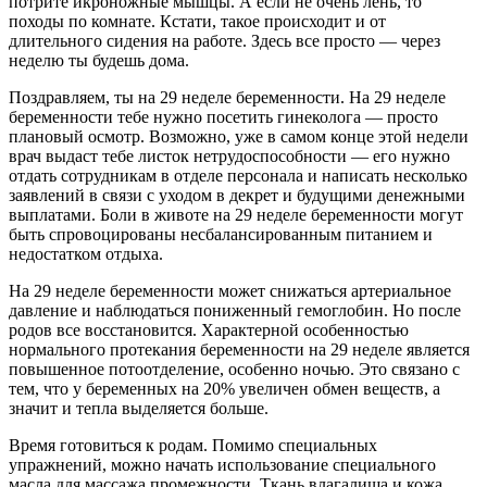
потрите икроножные мышцы. А если не очень лень, то
походы по комнате. Кстати, такое происходит и от
длительного сидения на работе. Здесь все просто — через
неделю ты будешь дома.
Поздравляем, ты на 29 неделе беременности. На 29 неделе
беременности тебе нужно посетить гинеколога — просто
плановый осмотр. Возможно, уже в самом конце этой недели
врач выдаст тебе листок нетрудоспособности — его нужно
отдать сотрудникам в отделе персонала и написать несколько
заявлений в связи с уходом в декрет и будущими денежными
выплатами. Боли в животе на 29 неделе беременности могут
быть спровоцированы несбалансированным питанием и
недостатком отдыха.
На 29 неделе беременности может снижаться артериальное
давление и наблюдаться пониженный гемоглобин. Но после
родов все восстановится. Характерной особенностью
нормального протекания беременности на 29 неделе является
повышенное потоотделение, особенно ночью. Это связано с
тем, что у беременных на 20% увеличен обмен веществ, а
значит и тепла выделяется больше.
Время готовиться к родам. Помимо специальных
упражнений, можно начать использование специального
масла для массажа промежности. Ткань влагалища и кожа