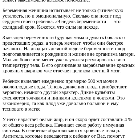
Беременная женщина испытывает не только физическую
усталость, но и эмоциональную. Сколько она носит под
сердцем своего ребенка. 29 недель беременности — это
солидный срок. Кажется, что силы на исходе.
8 месяцев беременности будущая мама и думать боялась о
предстоящих родах, а теперь мечтает, чтобы они быстрее
начались. На двадцать девятой неделе беременности плод
подготавливается к рождению и жизни вне организма матери.
Малыш более или менее
уже научился регулировать свою
температуру тела. В его организме за вырабатывание красных
кровяных шариков уже отвечает целиком костный мозг.
Ребенок выделяет ежедневно примерно 500 мл мочи в
околоплодные воды. Теперь движения плода приобретают,
вероятно, немного другой характер. Дикие кульбиты
сменяются толчками и пинками коленями и локтями. Это
закономерно, та как плод уже довольно большой и ему
тесновато в матке.
У него нарастает белый жир, и он скоро будет составлять 4 %
от общего веса ребенка. Начинает свою работу иммунная
система. В селезенке образовываются кровяные тельца.
Антитела, которые передаются к ребенку от Вас, помогут