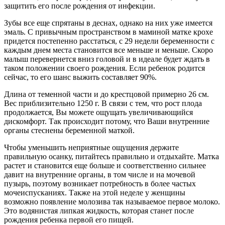
защитить его после рождения от инфекции.
Зубы все еще спрятаны в деснах, однако на них уже имеется
эмаль. С привычным пространством в маминой матке крохе
придется постепенно расстаться, с 29 недели беременности с
каждым днем места становится все меньше и меньше. Скоро
малыш перевернется вниз головой и в идеале будет ждать в
таком положении своего рождения. Если ребенок родится
сейчас, то его шанс выжить составляет 90%.
Длина от теменной части и до крестцовой примерно 26 см.
Вес приблизительно 1250 г. В связи с тем, что рост плода
продолжается, Вы можете ощущать увеличивающийся
дискомфорт. Так происходит потому, что Ваши внутренние
органы стеснены беременной маткой.
Чтобы уменьшить неприятные ощущения держите
правильную осанку, питайтесь правильно и отдыхайте. Матка
растет и становится еще больше и соответственно сильнее
давит на внутренние органы, в том числе и на мочевой
пузырь, поэтому возникает потребность в более частых
мочеиспусканиях. Также на этой неделе у женщины
возможно появление молозива так называемое первое молоко.
Это водянистая липкая жидкость, которая станет после
рождения ребенка первой его пищей.