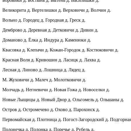
Боровики д. Бостынь д. Бытень д. Василишки д.
Великорита д. Вертелишки д. Верховичи д. Волчин д.
Вольно д. Городец д. Городная д. Греск д.
Демброво д. Деревная д. Детковичи д. Дивин д.
Доманово д. Ёлка д. Индура д. Каменюки д.
Квасовка д. Клепачи д. Кожан-Городок д. Костюковичи д.
Красная Воля д. Кривошин д. Ласицк д. Лахва д.
Лесная д. Линово д. Лошница д. Лядец д.
М. Жуховичи д. Малеч д. Молотковичи д.
Молчадь д. Негневичи д. Новая Гожа д. Новоселки д.
Новые Лыщицы д. Новый Двор д. Ольгомель д. Ольшаны д.
Остров д. Остромечево д. Охово д. Парохонск д.
Первомайская д. Плотница д. Погост-Загородский д. Подгорная
Полонечка д. Полонка д. Поречье д. Рубель д.