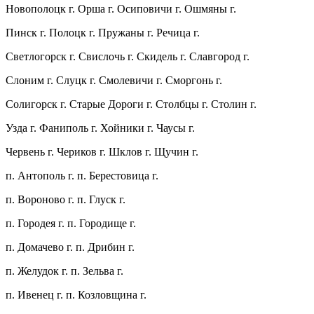
Новополоцк г. Орша г. Осиповичи г. Ошмяны г.
Пинск г. Полоцк г. Пружаны г. Речица г.
Светлогорск г. Свислочь г. Скидель г. Славгород г.
Слоним г. Слуцк г. Смолевичи г. Сморгонь г.
Солигорск г. Старые Дороги г. Столбцы г. Столин г.
Узда г. Фаниполь г. Хойники г. Чаусы г.
Червень г. Чериков г. Шклов г. Щучин г.
п. Антополь г. п. Берестовица г.
п. Вороново г. п. Глуск г.
п. Городея г. п. Городище г.
п. Домачево г. п. Дрибин г.
п. Желудок г. п. Зельва г.
п. Ивенец г. п. Козловщина г.