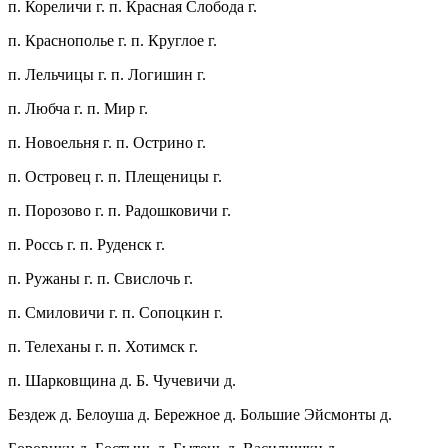
п. Кореличи г. п. Красная Слобода г.
п. Краснополье г. п. Круглое г.
п. Лельчицы г. п. Логишин г.
п. Любча г. п. Мир г.
п. Новоельня г. п. Острино г.
п. Островец г. п. Плещеницы г.
п. Порозово г. п. Радошковичи г.
п. Россь г. п. Руденск г.
п. Ружаны г. п. Свислочь г.
п. Смиловичи г. п. Сопоцкин г.
п. Телеханы г. п. Хотимск г.
п. Шарковщина д. Б. Чучевичи д.
Бездеж д. Белоуша д. Бережное д. Большие Эйсмонты д.