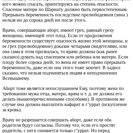
кого можно спасать, ориентируясь на степень опасности.
Спасение матери по Шариату должно быть первостепенным.
Прерывать беременность последствие прелюбодеяния (зина )
нельзя ни до сорока дней ни после этого.
Врачи, совершающие аборт, имеют грех, равный греху
женщины, имеющей этот плод. Если от продолжения
беременности существует опасность жизни этой женщины, и
ее грех (прелюбодеяние) доказан четырьмя свидетелями, или
она сама в этом призналась, то врачи должны (как ранее
сказано) думать над спасением или ребенка или матери. Если
плоду более сорока дней, то жена не имеет право прерывать
беременность, даже если она этого тоже захочет. В хадисе
сказано, что нельзя подчиняться людям в неподчинении
Всевышнему.
Аборт тоже является непослушанием Ему, поэтому жена по
требованию мужа отца, матери, врача и т. д. не должна его
делать (вышеперечисленными способами). В противном же
случае она должна выплатить кафарат и г’уррат (искупление
за кровь).
Врачу не разрешается совершать аборт, даже если оба
родителя будут согласны. Потому что, если его простят
родители, с него снимается только г’уррат. Но перед