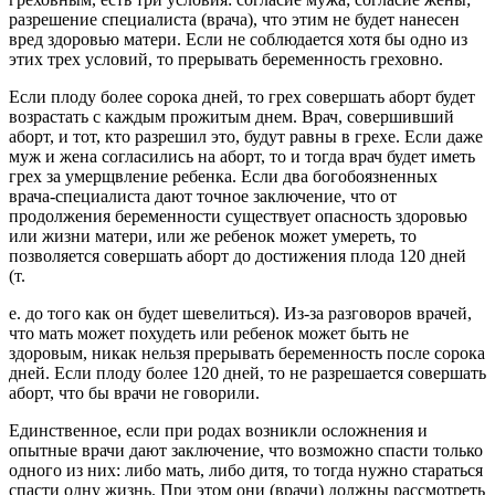
разрешение специалиста (врача), что этим не будет нанесен
вред здоровью матери. Если не соблюдается хотя бы одно из
этих трех условий, то прерывать беременность греховно.
Если плоду более сорока дней, то грех совершать аборт будет
возрастать с каждым прожитым днем. Врач, совершивший
аборт, и тот, кто разрешил это, будут равны в грехе. Если даже
муж и жена согласились на аборт, то и тогда врач будет иметь
грех за умерщвление ребенка. Если два богобоязненных
врача-специалиста дают точное заключение, что от
продолжения беременности существует опасность здоровью
или жизни матери, или же ребенок может
умереть, то
позволяется совершать аборт до достижения плода 120 дней
(т.
е. до того как он будет шевелиться). Из-за разговоров врачей,
что мать может похудеть или ребенок может быть не
здоровым, никак нельзя прерывать беременность после сорока
дней. Если плоду более 120 дней, то не разрешается совершать
аборт, что бы врачи не говорили.
Единственное, если при родах возникли осложнения и
опытные врачи дают заключение, что возможно спасти только
одного из них: либо мать, либо дитя, то тогда нужно стараться
спасти одну жизнь. При этом они (врачи) должны рассмотреть