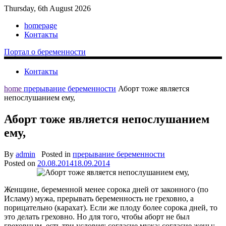
Thursday, 6th August 2026
homepage
Контакты
Портал о беременности
Контакты
home
прерывание беременности
Аборт тоже является
непослушанием ему,
Аборт тоже является непослушанием
ему,
By
admin
Posted in
прерывание беременности
Posted on
20.08.2014
18.09.2014
Женщине, беременной менее сорока дней от законного (по
Исламу) мужа, прерывать беременность не греховно, а
порицательно (карахат). Если же плоду более сорока дней, то
это делать греховно. Но для того, чтобы аборт не был
греховным, есть три условия: согласие мужа; согласие жены;