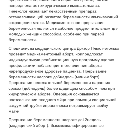
непредполагает хирургического вмешательства.
Гинеколог назначает лекарственный препарат,
останавливающий развитие беременности ивызывающий
сокращение матки. Медикаментозное прерывание
беременности является наиболее
предпочтительным для
молодых женщин способом, особенно при первой
беременности.
Специалисты медицинского центра Доктор Плюс нетолько
проведут медикаментозный аборт, ноипредложат
индивидуальную реабилитационную программу вцелях
профилактики неблагоприятного влияния аборта
нарепродуктивное здоровье пациента. Прерывание
беременности насроке до6недель (мини-аборт).
Прерывание нежелательной беременности наранних
сроках (до6недель) более щадящим способом, чем при
хирургическом аборте. Операция основывается
наотсасывании плодного яйца при помощи специальной
вакуумной трубки ипрактически нетравмирует шейку
матки.
Прерывание беременности насроке до12недель
(медицинский аборт). Высококвалифицированные