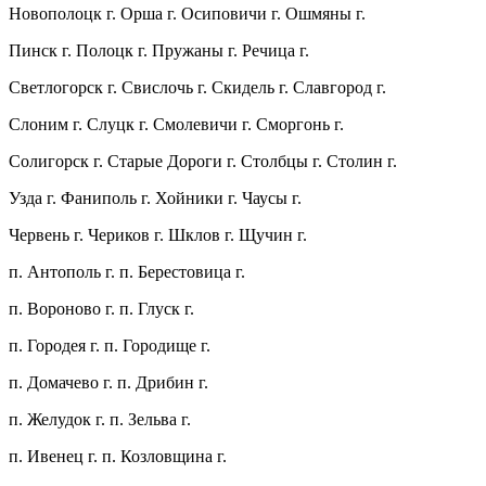
Новополоцк г. Орша г. Осиповичи г. Ошмяны г.
Пинск г. Полоцк г. Пружаны г. Речица г.
Светлогорск г. Свислочь г. Скидель г. Славгород г.
Слоним г. Слуцк г. Смолевичи г. Сморгонь г.
Солигорск г. Старые Дороги г. Столбцы г. Столин г.
Узда г. Фаниполь г. Хойники г. Чаусы г.
Червень г. Чериков г. Шклов г. Щучин г.
п. Антополь г. п. Берестовица г.
п. Вороново г. п. Глуск г.
п. Городея г. п. Городище г.
п. Домачево г. п. Дрибин г.
п. Желудок г. п. Зельва г.
п. Ивенец г. п. Козловщина г.