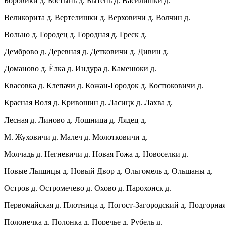
Боровики д. Бостынь д. Бытень д. Василишки д.
Великорита д. Вертелишки д. Верховичи д. Волчин д.
Вольно д. Городец д. Городная д. Греск д.
Демброво д. Деревная д. Детковичи д. Дивин д.
Доманово д. Ёлка д. Индура д. Каменюки д.
Квасовка д. Клепачи д. Кожан-Городок д. Костюковичи д.
Красная Воля д. Кривошин д. Ласицк д. Лахва д.
Лесная д. Линово д. Лошница д. Лядец д.
М. Жуховичи д. Малеч д. Молотковичи д.
Молчадь д. Негневичи д. Новая Гожа д. Новоселки д.
Новые Лыщицы д. Новый Двор д. Ольгомель д. Ольшаны д.
Остров д. Остромечево д. Охово д. Парохонск д.
Первомайская д. Плотница д. Погост-Загородский д. Подгорная
Полонечка д. Полонка д. Поречье д. Рубель д.