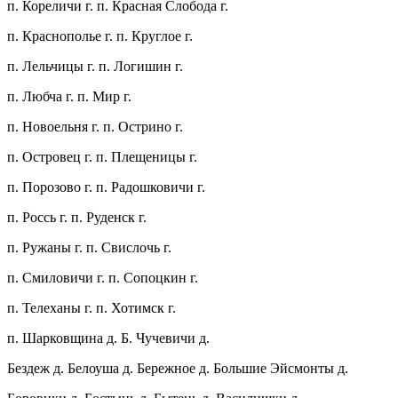
п. Кореличи г. п. Красная Слобода г.
п. Краснополье г. п. Круглое г.
п. Лельчицы г. п. Логишин г.
п. Любча г. п. Мир г.
п. Новоельня г. п. Острино г.
п. Островец г. п. Плещеницы г.
п. Порозово г. п. Радошковичи г.
п. Россь г. п. Руденск г.
п. Ружаны г. п. Свислочь г.
п. Смиловичи г. п. Сопоцкин г.
п. Телеханы г. п. Хотимск г.
п. Шарковщина д. Б. Чучевичи д.
Бездеж д. Белоуша д. Бережное д. Большие Эйсмонты д.