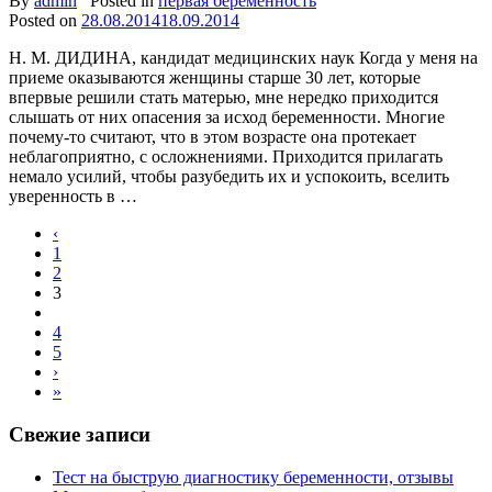
By
admin
Posted in
первая беременность
Posted on
28.08.2014
18.09.2014
Н. М. ДИДИНА, кандидат медицинских наук Когда у меня на
приеме оказываются женщины старше 30 лет, которые
впервые решили стать матерью, мне нередко приходится
слышать от них опасения за исход беременности. Многие
почему-то считают, что в этом возрасте она протекает
неблагоприятно, с осложнениями. Приходится прилагать
немало усилий, чтобы разубедить их и успокоить, вселить
уверенность в …
‹
1
2
3
4
5
›
»
Свежие записи
Тест на быструю диагностику беременности, отзывы