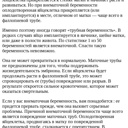
развиваться. Но при внематочной беременности
оплодотворенная яйцеклетка прикрепляется (или
имплантируется) в месте, отличном от матки — чаще всего в
фаллопиевой трубе.
Именно поэтому иногда говорят «трубная беременность». В
редких случаях яйцо имплантируется в яичнике, шейке матки,
или даже в полости живота. По статистике 1 из 50
беременностей является внематочной. Спасти такую
беременность невозможно.
Она не может превратиться в нормальную. Маточные трубы
не предназначены для того, чтобы поддерживать
жизнедеятельность эмбриона. Если яйцеклетка будет
продолжать расти в фаллопиевой трубе, это может
спровоцировать ее (трубы) повреждение или разрыв. В
результате откроется сильное
кровотечение, которое может
оказаться смертельным.
Если у вас внематочная беременность, вам понадобится : ее
придется прервать прежде, чем она вызовет серьезные
проблемы. Причиной внематочной беременности чаще всего
является повреждение маточных труб. Оплодотворенная
яйцеклетка, продвигаясь в матку по поврежденной
фаллопиевой трубе, сталкивается с препятствием. В