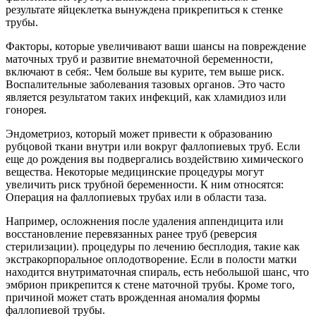
результате яйцеклетка вынуждена прикрепиться к стенке
трубы.
Факторы, которые увеличивают ваши шансы на повреждение
маточных труб и развитие внематочной беременности,
включают в себя:. Чем больше вы курите, тем выше риск.
Воспалительные заболевания тазовых органов. Это часто
является результатом таких инфекций, как хламидиоз или
гонорея.
Эндометриоз, который может привести к образованию
рубцовой ткани внутри или вокруг фаллопиевых труб. Если
еще до рождения вы подвергались воздействию химического
вещества. Некоторые медицинские процедуры могут
увеличить риск трубной беременности. К ним относятся:
Операция на фаллопиевых трубах или в области таза.
Например, осложнения после удаления аппендицита или
восстановление перевязанных ранее труб (реверсия
стерилизации). процедуры по лечению бесплодия, такие как
экстракорпоральное оплодотворение. Если в полости матки
находится внутриматочная спираль, есть небольшой шанс, что
эмбрион прикрепится к стене маточной трубы. Кроме того,
причиной может стать врожденная аномалия формы
фаллопиевой трубы.