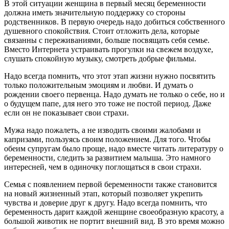
В этой ситуации женщина в первый месяц беременности
должна иметь значительную поддержку со стороны
родственников. В первую очередь надо добиться собственного
душевного спокойствия. Стоит отложить дела, которые
связанны с переживаниями, больше посвящать себя семье.
Вместо Интернета устраивать прогулки на свежем воздухе,
слушать спокойную музыку, смотреть добрые фильмы.
Надо всегда помнить, что этот этап жизни нужно посвятить
только положительным эмоциям и любви. И думать о
рождении своего
первенца. Надо думать не только о себе, но и
о будущем папе, для него это тоже не постой период. Даже
если он не показывает свои страхи.
Мужа надо пожалеть, а не изводить своими жалобами и
капризами, пользуясь своим положением. Для того. Чтобы
обеим супругам было проще, надо вместе читать литературу о
беременности, следить за развитием малыша. Это намного
интересней, чем в одиночку поглощаться в свои страхи.
Семья с появлением первой беременности также становится
на новый жизненный этап, который позволяет укрепить
чувства и доверие друг к другу. Надо всегда помнить, что
беременность дарит каждой женщине своеобразную красоту, а
большой животик не портит внешний вид. В это время можно