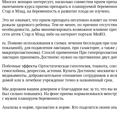
Многих женщин интересует, насколько совместим прием препар
окончанием курса приема препарата и планируемой беременнос
Стар и Млад, на беременность и развитие плода не изучено.
Это не означает, что прием препарата негативно влияет на те
рожали здорового ребенка. Тем не менее, по причине отсутс
необходимости, дабы минимизировать возможное влияние препа
сети аптек Стар и Млад либо на интернет портале Med03.
ru. Помимо использования в схемах лечения бесплодия при пл
показаний), для подавления лактации, при галакторее, а та
макропролактинома). Способ применения При гиперпролактинем
лактации принимать Достинекс нужно на протяжении двух дней 
Побочные эффекты Ортостатическая гипотензия, тошнота, сон
гемоглобина, депрессия, астения. Купить Достинекс москвичи 
медикаменты, доброжелательное отношение сотрудников и вели
домой или в лечебное учреждение точно в назначенный срок.
Мы дорожим вашим доверием и благодарим вас за то, что вы в
был сильно повышен). На фоне приема нормализовался менструа
с мужем планируем беременность.
Анализы в норме, пролактин в норме. Кто поделится своим оп