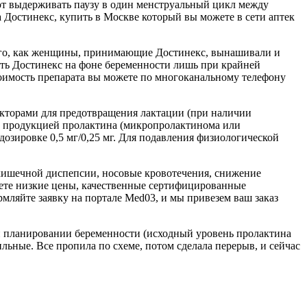
ют выдерживать паузу в один менструальный цикл между
 Достинекс, купить в Москве который вы можете в сети аптек
ы того, как женщины, принимающие Достинекс, вынашивали и
ать Достинекс на фоне беременности лишь при крайней
тоимость препарата вы можете по многоканальному телефону
окторами для предотвращения лактации (при наличии
ой продукцией пролактина (микропролактинома или
озировке 0,5 мг/0,25 мг. Для подавления физиологической
кишечной диспепсии, носовые кровотечения, снижение
йдете низкие цены, качественные сертифицированные
мляйте заявку на портале Med03, и мы привезем ваш заказ
ри планировании беременности (исходный уровень пролактина
ьные. Все пропила по схеме, потом сделала перерыв, и сейчас