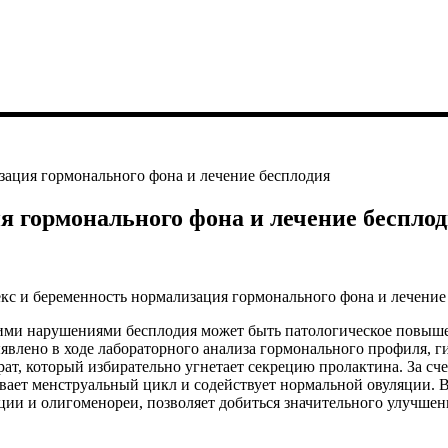
зация гормонального фона и лечение бесплодия
я гормонального фона и лечение беспло
ими нарушениями бесплодия может быть патологическое повыше
влено в ходе лабораторного анализа гормонального профиля, г
т, который избирательно угнетает секрецию пролактина. За сч
вает менструальный цикл и содействует нормальной овуляции. В
яции и
олигоменореи, позволяет добиться значительного улучшен