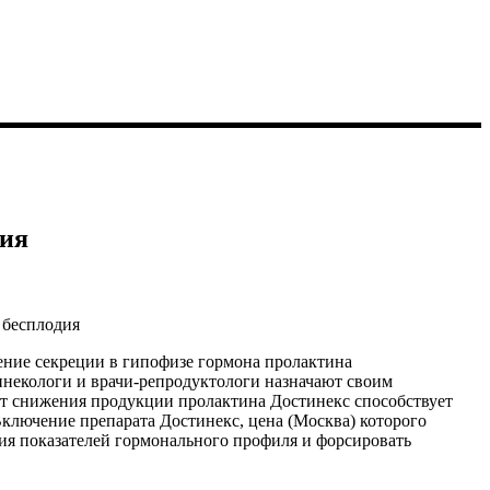
дия
ние секреции в гипофизе гормона пролактина
инекологи и врачи-репродуктологи назначают своим
ет снижения продукции пролактина Достинекс способствует
ключение препарата Достинекс, цена (Москва) которого
ия показателей гормонального профиля и форсировать