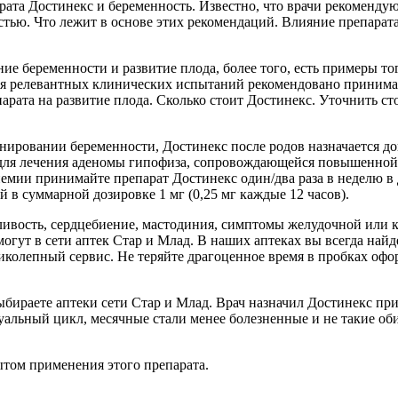
ата Достинекс и беременность. Известно, что врачи рекоменду
тью. Что лежит в основе этих рекомендаций. Влияние препарата
чение беременности и развитие плода, более того, есть пример
твия релевантных клинических испытаний рекомендовано приним
рата на развитие плода. Сколько стоит Достинекс. Уточнить с
анировании беременности, Достинекс после родов назначается д
кже для лечения аденомы гипофиза, сопровождающейся повышенн
ии принимайте препарат Достинекс один/два раза в неделю в д
в суммарной дозировке 1 мг (0,25 мг каждые 12 часов).
ливость, сердцебиение, мастодиния, симптомы желудочной или 
могут в сети аптек Стар и Млад. В наших аптеках вы всегда на
колепный сервис. Не теряйте драгоценное время в пробках офор
ыбираете аптеки сети Стар и Млад. Врач назначил Достинекс п
льный цикл, месячные стали менее болезненные и не такие обил
ытом применения этого препарата.