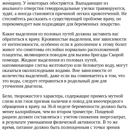
женщину. У некоторых обостряется. Выпадающие из
анального отверстия геморроидальные узелки травмируются,
зудят, а иногда становятся причиной легких кровотечений. Не
стесняйтесь рассказать о существующей проблеме врачу, он
порекомендует вам подходящее для беременных лекарство.
Какие выделения из половых путей должны заставить вас
обратиться к врачу. Кровянистые выделения, вне зависимости
от интенсивности, особенно если в дополнение к этому болит
живот это симптомы отслойки нормально расположенной
плаценты, являющиеся поводом для вызова бригады Скорой
помощи. Жидкие выделения из половых путей,
напоминающие слегка желтоватую или беловатую воду, могут
оказаться околоплодными водами. Вне зависимости от
количества выделений, даже если вы сомневаетесь в том, что
это воды, следует отправиться в родильный дом для
уточнения диагноза.
Бели, творожистого характера, содержащие примесь мутной
слизи или гноя признак наличия и повод для внеочередного
обращения к врачу. на 36-й неделе беременности должно быть
менее калорийным, чем во втором триместре. Пищевой
рацион должен составляться с учетом снижения энергозатрат,
в результате уменьшения физической активности. В то же
время, питание должно быть полноценным с точки зрения