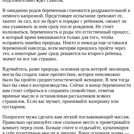
подсознательно ждет схваток.
В ожидании родов беременная становится раздражительной и
немного капризной. Предстоящее испытание тревожит ее,
хватит ли сил, все ли будет в порядке с ребенком, сможет ли
она ухаживать за ним сразу после рождения. Не стоит
волноваться, беременность и роды это естественный процесс,
в который врачи вмешиваются только для того, чтобы
исправить ошибки природы. Никто и никогда еще оставался
беременной навсегда, всем матерям пришлось пройти через
это, а некоторые даже сразу решаются на второго ребенка,
значит не все так страшно.
Вдумайтесь, разве природа, основная цель которой эволюция,
могла бы создать такое препятствие, которое невозможно
было бы пройти среднестатистической женщине. В чем тогда
был бы смысл воспроизводства. Сейчас в конце беременности
вам стоит собраться и сохранять спокойствие, отметая
мрачные мысли и останавливая рассказчиков всяких
страшилок. Если вас мучает, принимайте валериану или
пустырник.
Попросите мужа сделать вам легкий поглаживающий массаж.
Правильно организуйте свое спальное место и проветривайте
комнату перед сном. Больше спите и отдыхайте, культивируя
в себе позитивные мысли и эмоции. Ваша основная задача —