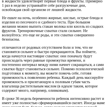
в жидкости удовлетворят первые блюда и фрукты. Примерно
1 раз в неделю устраивайте себе разгрузочные дни,
освобождая свой организм от лишней жидкости.
Не ешьте на ночь, особенно жирные, кислые, острые блюда и
изделия из песочного и сдобного теста. При большом
желании можно выпить стакан молока или кисель из сладких
фруктов. Тренировочные схватки стали сильнее. Не
волнуйтесь: это еще не роды, и эти схватки совершенно
безопасны.
отличаются от родовых отсутствием боли и тем, что не
становятся сильнее и быстро прекращаются. Вы поймете,
когда начнутся настоящие схватки: они поначалу будут
происходить через равные промежутки времени, и
постепенно интервал между ними начнет сокращаться, а сами
схватки будут становиться сильнее. Помимо психологической
подготовки к моменту, вы можете помочь себе, готовя
промежность к появлению ребенка. Каждый день массируйте
промежность и прилегающую к половым губам часть
влагалища растительным маслом (в идеале таким, которое
содержит много, например, оливковым).
В сроке 36 недель беременности ребенок интенсивно растет и
имеет уже полностью сформировавшийся скелет. Иногда маме