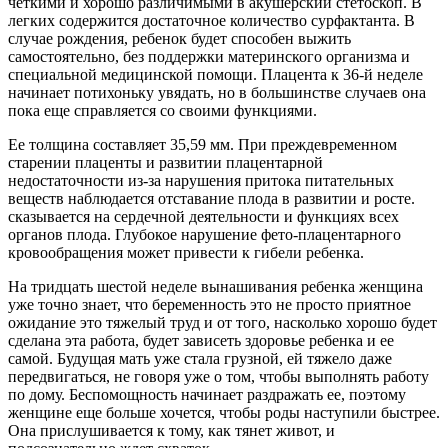
четкими и хорошо различимыми в акушерский стетоскоп. В
легких содержится достаточное количество сурфактанта. В
случае рождения, ребенок будет способен выжить
самостоятельно, без поддержки материнского организма и
специальной медицинской помощи. Плацента к 36-й неделе
начинает потихоньку увядать, но в большинстве случаев она
пока еще справляется со своими функциями.
Ее толщина составляет 35,59 мм. При преждевременном
старении плаценты и развитии плацентарной
недостаточности из-за нарушения притока питательных
веществ наблюдается отставание плода в развитии и росте.
сказывается на сердечной деятельности и функциях всех
органов плода. Глубокое нарушение фето-плацентарного
кровообращения может привести к гибели ребенка.
На тридцать шестой неделе вынашивания ребенка женщина
уже точно знает, что беременность это не просто приятное
ожидание это тяжелый труд и от того, насколько хорошо будет
сделана эта работа, будет зависеть здоровье ребенка и ее
самой. Будущая мать уже стала грузной, ей тяжело даже
передвигаться, не говоря уже о том, чтобы выполнять работу
по дому. Беспомощность начинает раздражать ее, поэтому
женщине еще больше хочется, чтобы роды наступили быстрее.
Она прислушивается к тому, как тянет живот, и