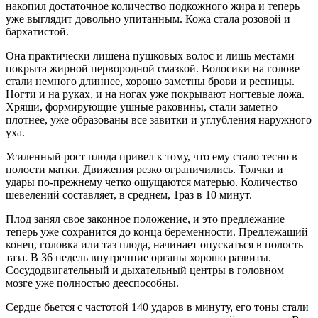
накопил достаточное количество подкожного жира и теперь
уже выглядит довольно упитанным. Кожа стала розовой и
бархатистой.
Она практически лишена пушковых волос и лишь местами
покрыта жирной первородной смазкой. Волосики на голове
стали немного длиннее, хорошо заметны брови и ресницы.
Ногти и на руках, и на ногах уже покрывают ногтевые ложа.
Хрящи, формирующие ушные раковины,
стали заметно
плотнее, уже образованы все завитки и углубления наружного
уха.
Усиленный рост плода привел к тому, что ему стало тесно в
полости матки. Движения резко ограничились. Толчки и
удары по-прежнему четко ощущаются матерью. Количество
шевелений составляет, в среднем, 1раз в 10 минут.
Плод занял свое законное положение, и это предлежание
теперь уже сохранится до конца беременности. Предлежащий
конец, головка или таз плода, начинает опускаться в полость
таза. В 36 недель внутренние органы хорошо развиты.
Сосудодвигательный и дыхательный центры в головном
мозге уже полностью дееспособны.
Сердце бьется с частотой 140 ударов в минуту, его тоны стали