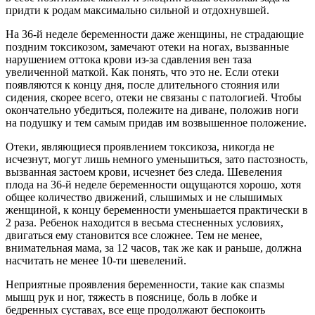
придти к родам максимально сильной и отдохнувшей.
На 36-й неделе беременности даже женщины, не страдающие
поздним токсикозом, замечают отеки на ногах, вызванные
нарушением оттока крови из-за сдавления вен таза
увеличенной маткой. Как понять, что это не. Если отеки
появляются к концу дня, после длительного стояния или
сидения, скорее всего, отеки не связаны с патологией. Чтобы
окончательно убедиться, полежите на диване, положив ноги
на подушку и тем самым придав им возвышенное положение.
Отеки, являющиеся проявлением токсикоза, никогда не
исчезнут, могут лишь немного уменьшиться, зато пастозность,
вызванная застоем крови, исчезнет без следа. Шевеления
плода на 36-й неделе беременности ощущаются хорошо, хотя
общее количество движений, слышимых и не слышимых
женщиной, к концу беременности уменьшается практически в
2 раза. Ребенок находится в весьма стесненных условиях,
двигаться ему становится все сложнее. Тем не менее,
внимательная мама, за 12 часов, так же как и раньше, должна
насчитать не менее 10-ти шевелений.
Неприятные проявления беременности, такие как спазмы
мышц рук и ног, тяжесть в пояснице, боль в лобке и
бедренных суставах, все еще продолжают беспокоить