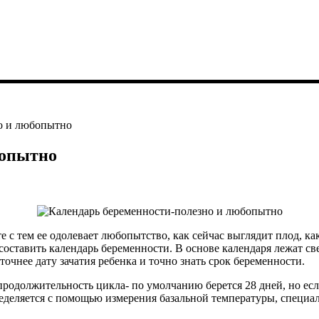
о и любопытно
бопытно
с тем ее одолевает любопытство, как сейчас выглядит плод, как
ставить календарь беременности. В основе календаря лежат св
чнее дату зачатия ребенка и точно знать срок беременности.
 продолжительность цикла- по умолчанию берется 28 дней, но ес
деляется с помощью измерения базальной температуры, специальн