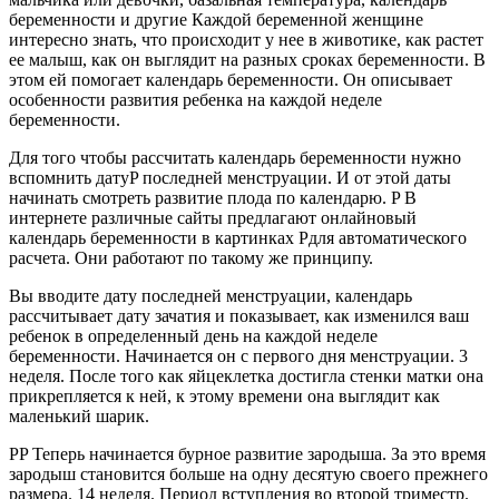
беременности и другие Каждой беременной женщине
интересно знать, что происходит у нее в животике, как растет
ее малыш, как он выглядит на разных сроках беременности. В
этом ей помогает календарь беременности. Он описывает
особенности развития ребенка на каждой неделе
беременности.
Для того чтобы рассчитать календарь беременности нужно
вспомнить датуP последней менструации. И от этой даты
начинать смотреть развитие плода по календарю. P В
интернете различные сайты предлагают онлайновый
календарь беременности в картинках Pдля автоматического
расчета. Они работают по такому же принципу.
Вы вводите дату последней менструации, календарь
рассчитывает дату зачатия и показывает, как изменился
ваш
ребенок в определенный день на каждой неделе
беременности. Начинается он с первого дня менструации. 3
неделя. После того как яйцеклетка достигла стенки матки она
прикрепляется к ней, к этому времени она выглядит как
маленький шарик.
PP Теперь начинается бурное развитие зародыша. За это время
зародыш становится больше на одну десятую своего прежнего
размера. 14 неделя. Период вступления во второй триместр.