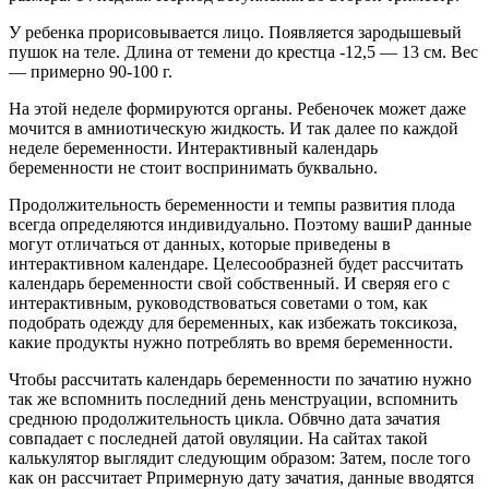
У ребенка прорисовывается лицо. Появляется зародышевый
пушок на теле. Длина от темени до крестца -12,5 — 13 см. Вес
— примерно 90-100 г.
На этой неделе формируются органы. Ребеночек может даже
мочится в амниотическую жидкость. И так далее по каждой
неделе беременности. Интерактивный календарь
беременности не стоит воспринимать буквально.
Продолжительность беременности и темпы развития плода
всегда определяются индивидуально. Поэтому вашиP данные
могут отличаться от данных, которые приведены в
интерактивном календаре. Целесообразней будет рассчитать
календарь беременности свой собственный. И сверяя его с
интерактивным, руководствоваться советами о том, как
подобрать одежду для беременных, как избежать токсикоза,
какие продукты нужно потреблять во время беременности.
Чтобы рассчитать календарь беременности по зачатию нужно
так же вспомнить последний день менструации, вспомнить
среднюю продолжительность цикла. Обвчно дата зачатия
совпадает с последней датой овуляции. На сайтах такой
калькулятор выглядит следующим образом: Затем, после того
как он рассчитает Pпримерную дату зачатия, данные вводятся