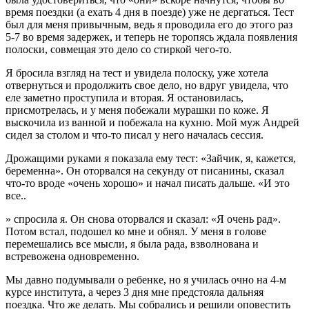
время поездки (а ехать 4 дня в поезде) уже не дергаться. Тест
был для меня привычным, ведь я проводила его до этого раз
5-7 во время задержек, и теперь не торопясь ждала появления
полоски, совмещая это дело со стиркой чего-то.
Я бросила взгляд на тест и увидела полоску, уже хотела
отвернуться и продолжить свое дело, но вдруг увидела, что
еле заметно проступила и вторая. Я остановилась,
присмотрелась, и у меня побежали мурашки по коже. Я
выскочила из ванной и побежала на кухню. Мой муж Андрей
сидел за столом и что-то писал у него началась сессия.
Дрожащими руками я показала ему тест: «Зайчик, я, кажется,
беременна». Он оторвался на секунду от писанины,
сказал
что-то вроде «очень хорошо» и начал писать дальше. «И это
все..
» спросила я. Он снова оторвался и сказал: «Я очень рад».
Потом встал, подошел ко мне и обнял. У меня в голове
перемешались все мысли, я была рада, взволнована и
встревожена одновременно.
Мы давно подумывали о ребенке, но я училась очно на 4-м
курсе института, а через 3 дня мне предстояла дальняя
поездка. Что же делать. Мы собрались и решили оповестить