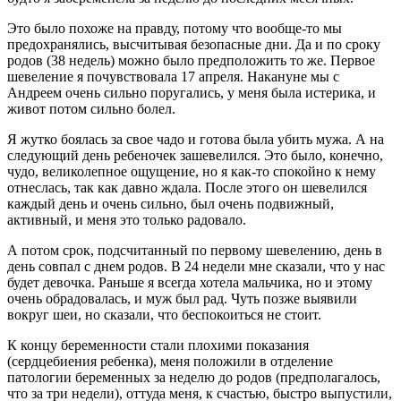
Это было похоже на правду, потому что вообще-то мы
предохранялись, высчитывая безопасные дни. Да и по сроку
родов (38 недель) можно было предположить то же. Первое
шевеление я почувствовала 17 апреля. Накануне мы с
Андреем очень сильно поругались, у меня была истерика, и
живот потом сильно болел.
Я жутко боялась за свое чадо и готова была убить мужа. А на
следующий день ребеночек зашевелился. Это было, конечно,
чудо, великолепное ощущение, но я как-то спокойно к нему
отнеслась, так как давно ждала. После этого он шевелился
каждый день и очень сильно, был очень подвижный,
активный, и меня это только радовало.
А потом срок, подсчитанный по первому шевелению, день в
день совпал с днем родов. В 24 недели мне сказали, что у нас
будет девочка. Раньше я всегда хотела мальчика, но и этому
очень обрадовалась, и муж был рад. Чуть позже выявили
вокруг шеи, но сказали, что беспокоиться не стоит.
К концу беременности стали плохими показания
(сердцебиения ребенка), меня положили в отделение
патологии беременных за неделю до родов (предполагалось,
что за три недели), оттуда меня, к счастью, быстро выпустили,