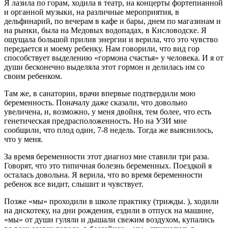
Я лазила по горам, ходила в театр, на концерты фортепианной
и органной музыки, на различные мероприятия, в
дельфинарий, по вечерам в кафе и бары, днем по магазинам и
на рынки, была на Медовых водопадах, в Кисловодске. Я
ощущала большой прилив энергии и верила, что это чувство
передается и моему ребенку. Нам говорили, что вид гор
способствует выделению «гормона счастья» у человека. И я от
души бесконечно выделяла этот гормон и делилась им со
своим ребенком.
Там же, в санатории, врачи впервые подтвердили мою
беременность. Поначалу даже сказали, что довольно
увеличена, и, возможно, у меня двойня, тем более, что есть
генетическая предрасположенность. Но на УЗИ мне
сообщили, что плод один, 7-8 недель. Тогда же выяснилось,
что у меня.
За время беременности этот диагноз мне ставили три раза.
Говорят, что это типичная болезнь беременных. Поездкой я
осталась довольна. Я верила, что во время беременности
ребенок все видит, слышит и чувствует.
Позже «мы» проходили в школе практику (трижды. ), ходили
на дискотеку, на дни рождения, ездили в отпуск на машине,
«мы» от души гуляли и дышали свежим воздухом, купались