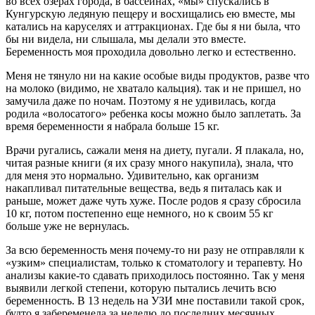
во всех озерах города, в бассейнах, «мы» спускались в
Кунгурскую ледяную пещеру и восхищались ею вместе, мы
катались на каруселях и аттракционах. Где бы я ни была, что
бы ни видела, ни слышала, мы делали это вместе.
Беременность моя проходила довольно легко и естественно.
Меня не тянуло ни на какие особые виды продуктов, разве что
на молоко (видимо, не хватало кальция). так и не пришел, но
замучила даже по ночам. Поэтому я не удивилась, когда
родила «волосатого» ребенка косы можно было заплетать. За
время беременности я набрала больше 15 кг.
Врачи ругались, сажали меня на диету, пугали. Я плакала, но,
читая разные книги (я их сразу много накупила), знала, что
для меня это нормально. Удивительно, как организм
накапливал питательные вещества, ведь я питалась как и
раньше, может даже чуть хуже. После родов я сразу сбросила
10 кг, потом постепенно еще немного, но к своим 55 кг
больше уже не вернулась.
За всю беременность меня почему-то ни разу не отправляли к
«узким» специалистам, только к стоматологу и терапевту. Но
анализы какие-то сдавать приходилось постоянно. Так у меня
выявили легкой степени, которую пытались лечить всю
беременность. В 13 недель на УЗИ мне поставили такой срок,
будто я забеременела за неделю до последних месячных.