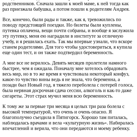
родственников. Сначала зашли к моей маме, к ней тогда как
раз приезжала бабушка, а потом пошли к родителям Андрея.
Все, конечно, были рады и также, как я, тревожились по
поводу предстоящей поездки. Но билеты были куплены,
путевка оплачена, вещи почти собраны, и вообще я заслужила
эту путевку, меня ею наградили в институте за отличную
учебу, и я решилась ехать. Так мы впервые узнали, что вскоре
станем родителями. Для того чтобы удостовериться, я купила
еще один тест, и он также подтвердил беременность.
А мне все не верилось. Девять месяцев пролетели намного
быстрее, чем я ожидала. Поначалу мне хотелось обрадовать
весь мир, но в то же время я чувствовала некоторый конфуз,
какое-то чувство вины ведь я не знала, что беременна, а
позади был Новый год, я тяжело переболела с потерей голоса,
была нервная досрочная сдача сессии, алкоголь и как-то даже
сигареты. Этот страх мучил меня всю беременность.
К тому же за первые три месяца я целых три раза болела с
высокой температурой, что очень и очень опасно. Я
благополучно съездила в Пятигорск. Хорошо там питалась,
наблюдалась врачами и вела «культурную жизнь». Набиралась
впечатлений и верила, что они передаются и моему ребенку.