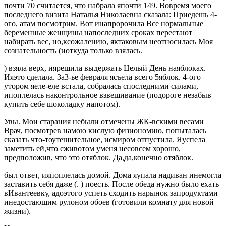
почти 70 считается, что набрала япочти 149. Вовремя моего
последнего визита Наталья Николаевна сказала: Приедешь 4-
ого, атам посмотрим. Вот инапророчила Все нормальные
беременные женщины напоследних сроках перестают
набирать вес, но,ксожалению, яктаковым неотносилась Моя
сознательность (иоткуда только взялась.
) взяла верх, иярешила выдержать Целый День наяблоках.
Ияэто сделала. За3-ье февраля ясъела всего 5яблок. 4-ого
утором яеле-еле встала, собралась споследними силами,
ипоплелась наконтрольное взвешивание (подороге незабыв
купить себе шоколадку напотом).
Увы. Мои старания небыли отмечены ЖК-вскими весами
Врач, посмотрев намою кислую физиономию, попыталась
сказать что-тоутешительное, исмиром отпустила. Яуспела
заметить ей,что сживотом уменя несовсем хорошо,
предположив, что это отяблок. Да,да,конечно отяблок.
был ответ, ияпоплелась домой. Дома яупала надиван инемогла
заставить себя даже (. ) поесть. После обеда нужно было ехать
вИвантеевку, адоэтого успеть сходить нарынок запродуктами
инедостающим рулоном обоев (готовили комнату для новой
жизни).