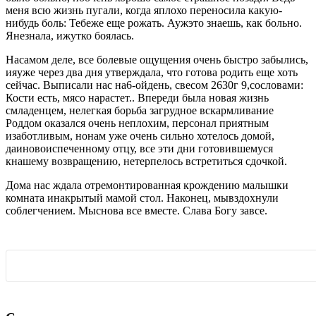
меня всю жизнь пугали, когда яплохо переносила какую-
нибудь боль: Тебеже еще рожать. Аужэто знаешь, как больно.
Янезнала, ижутко боялась.
Насамом деле, все болевые ощущения очень быстро забылись,
ияуже через два дня утверждала, что готова родить еще хоть
сейчас. Выписали нас на6-ойдень, свесом 2630г 9,сословами:
Кости есть, мясо нарастет.. Впереди была новая жизнь
смладенцем, нелегкая борьба загрудное вскармливание
Роддом оказался очень неплохим, персонал приятным
изаботливым, нонам уже очень сильно хотелось домой,
даиновоиспеченному отцу, все эти дни готовившемуся
кнашему возвращению, нетерпелось встретиться сдочкой.
Дома нас ждала отремонтированная крождению малышки
комната инакрытый мамой стол. Наконец, мывздохнули
соблегчением. Мыснова все вместе. Слава Богу завсе.