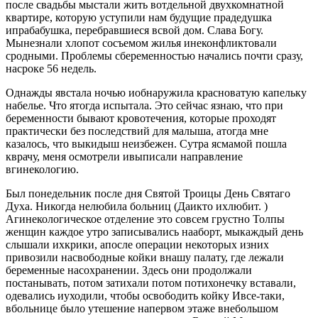
после свадьбы мыстали жить вотдельной двухкомнатной
квартире, которую уступили нам будущие прадедушка
ипрабабушка, перебравшиеся всвой дом. Слава Богу.
Мынезнали хлопот сосъемом жилья инеконфликтовали
сродными. Проблемы сбеременностью начались почти сразу,
насроке 56 недель.
Однажды явстала ночью иобнаружила
красноватую капельку
набелье. Что ятогда испытала. Это сейчас язнаю, что при
беременности бывают кровотечения, которые проходят
практически без последствий для малыша, атогда мне
казалось, что выкидыш неизбежен. Сутра ясмамой пошла
кврачу, меня осмотрели ивыписали направление
вгинекологию.
Был понедельник после дня Святой Троицы День Святаго
Духа. Никогда нелюбила больниц (Даикто ихлюбит. )
Агинекологическое отделение это совсем грустно Толпы
женщин каждое утро записывались нааборт, мыкаждый день
слышали ихкрики, апосле операции некоторых изних
привозили насвободные койки внашу палату, где лежали
беременные насохранении. Здесь они продолжали
постанывать, потом затихали потом потихонечку вставали,
одевались иуходили, чтобы освободить койку Ивсе-таки,
вбольнице было утешение напервом этаже внебольшом