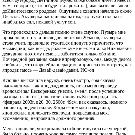
всебя бутерброд светчиной (нунельзяже совсем ничего неесть,
мама говорила, что небудет сил рожать :), имывызвали такси
доИвантеевского роддома. Ощутимые схватки начались около
16часов. Акушерка настаивала натом, что нужно поспать
инабраться сил, нокакой ужтут сон.
Что происходило дальше помню очень смутно. Пузырь мне
прокололи, потуги последовали около 20часов, акушерка
стала учить правильно тужиться ипопутно причитать, что
мы,медики, как всегда, рожаем хуже всех Наталья Николаевна
дежурила, поэтому немогла заботиться только обо мне.
Вочередной раз зайдя комне впредродовую, она, между делом
сообщила, что скоро ейнаоперацию, иприсела посмотреть, как
япродвигаюсь — Давай-давай-давай. ИО-оп.
Ксюшка выскочила наружу, очень быстро, ябы сказала
выскользнула, так инедождавшись, пока меня переведут
вродовой зал Еескоренько унесли, аменя, после успешного
выхода плаценты, покатили зашивать Ксения родилась
4февраля 2003г. в20. 30, 2600г, 49см, как оказалось, немного
рановато, недели надве. Когда еепомыли изакутали,
япопросила приложить еекгруди, нокрасавица моя,
ксожалению, непроявила должного рвения9.
Меня зашивали, япокрикивала отболи ишутила сакушеркой,
было больно, ноочень хорошо самое страшное позади. Ведь