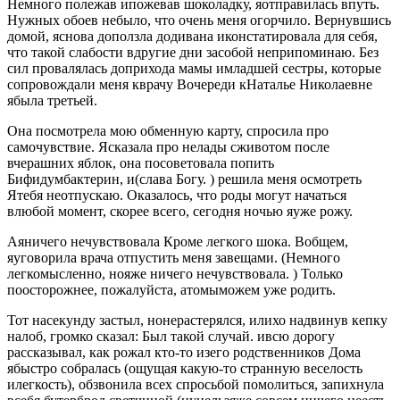
Немного полежав ипожевав шоколадку, яотправилась впуть.
Нужных обоев небыло, что очень меня огорчило. Вернувшись
домой, яснова доползла додивана иконстатировала для себя,
что такой слабости вдругие дни засобой неприпоминаю. Без
сил провалялась доприхода мамы имладшей сестры, которые
сопровождали меня кврачу Вочереди кНаталье Николаевне
ябыла третьей.
Она посмотрела мою обменную карту, спросила про
самочувствие. Ясказала про нелады сживотом после
вчерашних яблок, она посоветовала попить
Бифидумбактерин, и(слава Богу. ) решила меня осмотреть
Ятебя неотпускаю. Оказалось, что роды могут начаться
влюбой момент, скорее всего, сегодня ночью яуже рожу.
Аяничего нечувствовала Кроме легкого шока. Вобщем,
яуговорила врача отпустить меня завещами. (Немного
легкомысленно, нояже ничего нечувствовала. ) Только
поосторожнее, пожалуйста, атомыможем уже родить.
Тот насекунду застыл, нонерастерялся, илихо надвинув кепку
налоб, громко сказал: Был такой случай. ивсю дорогу
рассказывал, как рожал кто-то изего родственников Дома
ябыстро собралась (ощущая какую-то странную веселость
илегкость), обзвонила всех спросьбой помолиться, запихнула