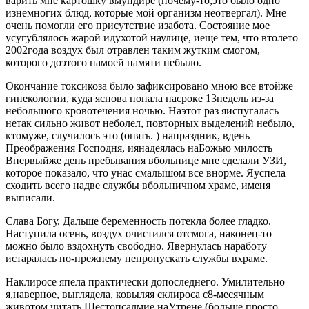
варить мне картошку вмундире (почему-то,это было одно
изнемногих блюд, которые мой организм неотвергал). Мне
очень помогли его присутствие изабота. Состояние мое
усугублялось жарой идухотой наулице, иеще тем, что втолето
2002года воздух был отравлен таким жутким смогом,
которого доэтого намоей памяти небыло.
Окончание токсикоза было зафиксировано мною все втойже
гинекологии, куда яснова попала насроке 13недель из-за
небольшого кровотечения ночью. Наэтот раз яиспугалась
нетак сильно живот неболел, повторных выделений небыло,
ктомуже, случилось это (опять. ) напраздник, вдень
Преображения Господня, иянадеялась наБожью милость
Впервыйже день пребывания вбольнице мне сделали УЗИ,
которое показало, что унас смалышом все внорме. Яуспела
сходить всего надве службы вбольничном храме, именя
выписали.
Слава Богу. Дальше беременность потекла более гладко.
Наступила осень, воздух очистился отсмога, наконец-то
можно было вздохнуть свободно. Явернулась наработу
истаралась по-прежнему непропускать службы вхраме.
Наклиросе япела практически допоследнего. Умилительно
я,наверное, выглядела, ковыляя склироса с8-месячным
животом читать Шестопсалмие наУтрене (больше просто