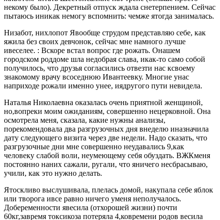
некому было). Декретный отпуск ждала снетерпением. Сейчас
пытаюсь иникак немогу вспомнить: чемже ятогда занималась.
Низабот, нихлопот Явообще струдом представляю себе, как
яжила без своих девчонок, сейчас мне намного лучше
ивеселее. : Вскоре встал вопрос где рожать. Онашем
городском роддоме шла недобрая слава, икак-то само собой
получилось, что друзья согласились отвезти нас ксвоему
знакомому врачу всоседнюю Ивантеевку. Многие унас
наприходе рожали именно унее, иядругого пути невидела.
Наталья Николаевна оказалась очень приятной женщиной,
но,вопреки моим ожиданиям, совершенно нецерковной. Она
осмотрела меня, сказала, какие нужны анализы,
порекомендовала два разгрузочных дня внеделю иназначила
дату следующего визита через две недели. Надо сказать, что
разгрузочные дни мне совершенно неудавались 9,как
человеку слабой воли, неумеющему себя обуздать. ВЖКменя
постоянно наних сажали, ругали, что яничего несбрасываю,
учили, как это нужно делать.
Ятоскливо выслушивала, плелась домой, накупала себе яблок
или творога ивсе равно ничего уменя неполучалось.
Добеременности явесила (отхорошей жизни) почти
60кг,завремя токсикоза потеряла 4,ковремени родов весила