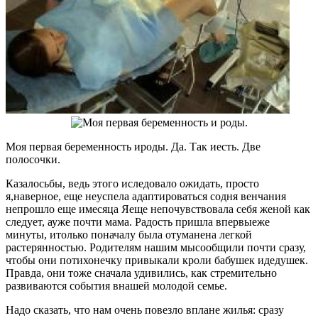
Моя первая беременность ироды. Да. Так иесть. Две
полосочки.
Казалосьбы, ведь этого иследовало ожидать, просто
я,наверное, еще неуспела адаптироваться содня венчания
непрошло еще имесяца Яеще непочувствовала себя женой как
следует, ауже почти мама. Радость пришла впервыеже
минуты, итолько поначалу была отуманена легкой
растерянностью. Родителям нашим мысообщили почти сразу,
чтобы они потихонечку привыкали кроли бабушек идедушек.
Правда, они тоже сначала удивились, как стремительно
развиваются события внашей молодой семье.
Надо сказать, что нам очень повезло вплане жилья: сразу