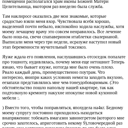
помещении располагался храм иконы Божией Матери
Целительница, вкотором раз внеделю была служба.
Там наклиросе оказались две мои знакомые, которые
срадостью взяли меня вхор. Чувствовала ясебя хорошо,
выделений почти небыло, ияспокойно ходила наслужбы, хотя
моему лечащему врачу это совсем ненравилось. Все лечение
было нош-па, свечи спапаверином итаблетки свалерианой.
Выписали меня через три недели, исразуже наступил новый
этап беременности мучительный токсикоз.
Яуже ждала его появления, наслушавшись отсоседок попалате
про тошноту, иудивлялась, почему меня еще нетошнит Теперь
язнаю, что бывает ихуже, нотогда мне было очень плохо.
Рвало каждый день, преимущественно поутрам. Что
интересно, янипри каких условиях немогла заходить вкухню,
еезапахи представлялись мне чем-тонеудобоваримым. (Это
обстоятельство пошло напользу нашей квартире, так как
подтолкнуло кремонту накухне ипокупке новой кухонной
мебели :.
) Вместо того, чтобы поправляться, япохудела на4кг. Бедному
моему супругу постоянно приходилось находиться
внапряжении: тобежать вмагазин завинегретом (которого мне
срочно захотелось, априготовить некому 9),товочередной раз