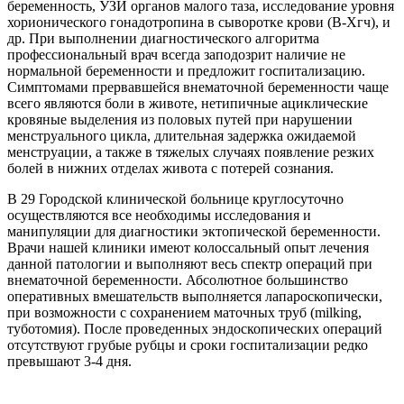
беременность, УЗИ органов малого таза, исследование уровня
хорионического гонадотропина в сыворотке крови (В-Хгч), и
др. При выполнении диагностического алгоритма
профессиональный врач всегда заподозрит наличие не
нормальной беременности и предложит госпитализацию.
Симптомами прервавшейся внематочной беременности чаще
всего являются боли в животе, нетипичные ациклические
кровяные выделения из половых путей при нарушении
менструального цикла, длительная задержка ожидаемой
менструации, а также в тяжелых случаях появление резких
болей в нижних отделах живота с потерей сознания.
В 29 Городской клинической больнице круглосуточно
осуществляются все необходимы исследования и
манипуляции для диагностики эктопической беременности.
Врачи нашей клиники имеют колоссальный опыт лечения
данной патологии и выполняют весь спектр операций при
внематочной беременности. Абсолютное большинство
оперативных вмешательств выполняется лапароскопически,
при возможности с сохранением маточных труб (milking,
туботомия). После проведенных эндоскопических операций
отсутствуют грубые рубцы и сроки госпитализации редко
превышают 3-4 дня.