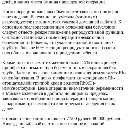
дней, в зависимости от вида проведенной операции.
Послеоперационные швы обычно исчезают сами примерно
через неделю. В течение полумесяца (минимум)
рекомендуется: не заниматься тяжелой домашней работой. К
основным послеоперационным осложнениям безусловно
следует отнести резкое понижение репродуктивной функции.
Согласно статистики, после операции внематочной
беременности (обычно, это удаление одной из маточных
труб), не больше 60% женщин репродуктивного возраста
способны к вынашиванию и рождению ребенка.
Кроме того, из всех этих женщин около 15% вновь рискует
приобрести внематочную беременность в сохранившейся
трубе. Частым послеоперационным осложнением является Rh-
сенсибилизация. В целях профилактики женщинам с Rh-
отрицательной группой крови водится Rh0(D)-
иммуноглобулин. Цена операции внематочной беременности
в Москве колеблется в достаточно широких пределах,
зависящих от: выбранного вида операции (лапароскопия,
лапаротомия); известности клинического заведения и так
далее.
Стоимость операции составляет 7 500 рублей 80 000 рублей.
Никогда не забывайте, что самое главное в сложной