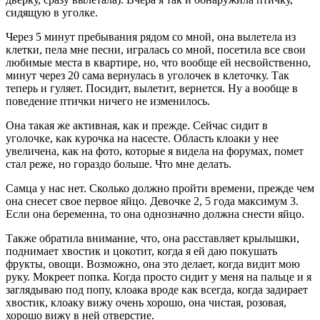
сидящую в уголке.
Через 5 минут пребывания рядом со мной, она вылетела из
клетки, пела мне песни, игралась со мной, посетила все свои
любимые места в квартире, но, что вообще ей несвойственно,
минут через 20 сама вернулась в уголочек в клеточку.
Так
теперь и гуляет. Посидит, вылетит, вернется. Ну а вообще в
поведение птички ничего не изменилось.
Она такая же активная, как и прежде. Сейчас сидит в
уголочке, как курочка на насесте. Область клоаки у нее
увеличена, как на фото, которые я видела на форумах, помет
стал реже, но гораздо больше. Что мне делать.
Самца у нас нет. Сколько должно пройти времени, прежде чем
она снесет свое первое яйцо. Девочке 2, 5 года максимум 3.
Если она беременна, то она однозначно должна снести яйцо.
Также обратила внимание, что, она расставляет крылышки,
поднимает хвостик и цокотит, когда я ей даю покушать
фрукты, овощи. Возможно, она это делает, когда видит мою
руку. Мокреет попка. Когда просто сидит у меня на пальце и я
заглядываю под попу, клоака вроде как всегда, когда задирает
хвостик, клоаку вижу очень хорошо, она чистая, розовая,
хорошо вижу в ней отверстие.