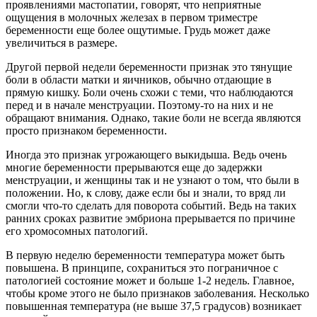
проявлениями мастопатии, говорят, что неприятные
ощущения в молочных железах в первом триместре
беременности еще более ощутимые. Грудь может даже
увеличиться в размере.
Другой первой недели беременности признак это тянущие
боли в области матки и яичников, обычно отдающие в
прямую кишку. Боли очень схожи с теми, что наблюдаются
перед и в начале менструации. Поэтому-то на них и не
обращают внимания. Однако, такие боли не всегда являются
просто признаком беременности.
Иногда это признак угрожающего выкидыша. Ведь очень
многие беременности прерываются еще до задержки
менструации, и женщины так и не узнают о том, что были в
положении. Но, к слову, даже если бы и знали, то вряд ли
смогли что-то сделать для поворота событий. Ведь на таких
ранних сроках развитие эмбриона прерывается по причине
его хромосомных патологий.
В первую неделю беременности температура может быть
повышена. В принципе, сохраниться это пограничное с
патологией состояние может и больше 1-2 недель. Главное,
чтобы кроме этого не было признаков заболевания. Несколько
повышенная температура (не выше 37,5 градусов) возникает