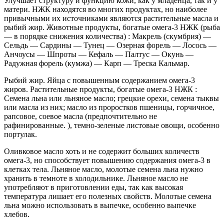
Улучшает структуру и функцию кожи, как у младенца, так и у
матери. НЖК находятся во многих продуктах, но наиболее
привычными их источниками являются растительные масла и
рыбий жир. Животные продукты, богатые омега-3 НЖК (рыба
— в порядке снижения количества) : Макрель (скумбрия) —
Сельдь — Сардины — Тунец — Озерная форель — Лосось —
Анчоусы — Шпроты — Кефаль — Палтус — Окунь —
Радужная форель (кумжа) — Карп — Треска Кальмар.
Рыбий жир. Яйца с повышенным содержанием омега-3
жиров. Растительные продукты, богатые омега-3 НЖК :
Семена льна или льняное масло; грецкие орехи, семена тыквы
или масла из них; масло из проростков пшеницы, горчичное,
рапсовое, соевое масла (предпочтительно не
рафинированные. ), темно-зеленые листовые овощи, особенно
портулак.
Оливковое масло хоть и не содержит больших количеств
омега-3, но способствует повышению содержания омега-3 в
клетках тела. Льняное масло, молотые семена льна нужно
хранить в темноте в холодильнике. Льняное масло не
употребляют в приготовлении еды, так как высокая
температура лишает его полезных свойств. Молотые семена
льна можно использовать в выпечке, особенно выпечке
хлебов.