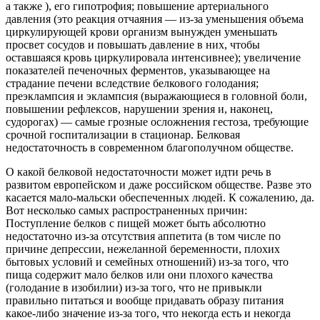
а также ), его гипотрофия; повышение артериального
давления (это реакция отчаяния — из-за уменьшения объема
циркулирующей крови организм вынужден уменьшать
просвет сосудов и повышать давление в них, чтобы
оставшаяся кровь циркулировала интенсивнее); увеличение
показателей печеночных ферментов, указывающее на
страдание печени вследствие белкового голодания;
преэклампсия и эклампсия (выражающиеся в головной боли,
повышении рефлексов, нарушении зрения и, наконец,
судорогах) — самые грозные осложнения гестоза, требующие
срочной госпитализации в стационар. Белковая
недостаточность в современном благополучном обществе.
О какой белковой недостаточности может идти речь в
развитом европейском и даже российском обществе. Разве это
касается мало-мальски обеспеченных людей. К сожалению, да.
Вот несколько самых распространенных причин:
Поступление белков с пищей может быть абсолютно
недостаточно из-за отсутствия аппетита (в том числе по
причине депрессии, нежеланной беременности, плохих
бытовых условий и семейных отношений) из-за того, что
пища содержит мало белков или они плохого качества
(голодание в изобилии) из-за того, что не привыкли
правильно питаться и вообще придавать образу питания
какое-либо значение из-за того, что некогда есть и некогда