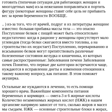
готовить (типичная ситуация для работающих женщин и
многодетных мам) из-за нежелания поправляться и портить
фигуру (некоторые женщины ставят себе цель не прибавить
вес за время беременности ВООБЩЕ.
.. ) из-за того, что от врачей, подруг и из литературы женщине
известно: большая прибавка массы тела — это опасно
Поступление белков с пищей может быть относительно
недостаточно: когда в рационе у женщины присутствует мало
углеводов (тогда белки сжигаются вместо топлива, а на
строительство их недостает) Поступлению, перевариванию и
всасыванию белков могут препятствовать различные
болезненные состояния желудка и кишечника, из которых
самые распространенные: Заболевания печени Заболевания
почек Понятно, что первые две категории встречаются чаще,
нуждаются в исправлении диеты и изменения отношения к
такому важному вопросу, как питание. В этом поможет
акушерка.
Остальные же нуждаются в лечении, то есть помощи
хорошего врача. Важнейшие компоненты питания
беременных и кормящих — омега-3 и 6 жирные кислоты
Количество незаменимых жирных кислот (НЖК) в нашем
организме напрямую зависит от того, сколько жиров и масел
мы съедаем. НЖК — основные строительные блоки в жирах,