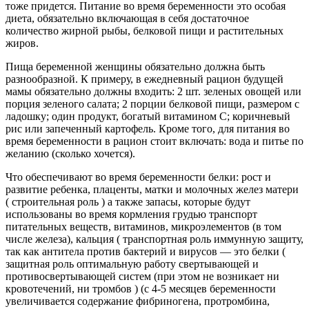
тоже придется. Питание во время беременности это особая
диета, обязательно включающая в себя достаточное
количество жирной рыбы, белковой пищи и растительных
жиров.
Пища беременной женщины обязательно должна быть
разнообразной. К примеру, в ежедневный рацион будущей
мамы обязательно должны входить: 2 шт. зеленых овощей или
порция зеленого салата; 2 порции белковой пищи, размером с
ладошку; один продукт, богатый витамином С; коричневый
рис или запеченный картофель. Кроме того, для питания во
время
беременности в рацион стоит включать: вода и питье по
желанию (сколько хочется).
Что обеспечивают во время беременности белки: рост и
развитие ребенка, плаценты, матки и молочных желез матери
( строительная роль ) а также запасы, которые будут
использованы во время кормления грудью транспорт
питательных веществ, витаминов, микроэлементов (в том
числе железа), кальция ( транспортная роль иммунную защиту,
так как антитела против бактерий и вирусов — это белки (
защитная роль оптимальную работу свертывающей и
противосвертывающей систем (при этом не возникает ни
кровотечений, ни тромбов ) (с 4-5 месяцев беременности
увеличивается содержание фибриногена, протромбина,