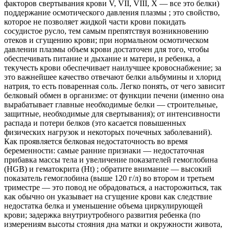
факторов свертывания крови V, VII, VIII, X — все это белки)
поддержание осмотического давления плазмы ; это свойство,
которое не позволяет жидкой части крови покидать
сосудистое русло, тем самым препятствуя возникновению
отеков и сгущению крови; при нормальном осмотическом
давлении плазмы объем крови достаточен для того, чтобы
обеспечивать питание и дыхание и матери, и ребенка, а
текучесть крови обеспечивает наилучшее кровоснабжение; за
это важнейшее качество отвечают белки альбумины и хлорид
натрия, то есть поваренная соль. Легко понять, от чего зависит
белковый обмен в организме: от функции печени (именно она
вырабатывает главные необходимые белки — строительные,
защитные, необходимые для свертывания); от интенсивности
распада и потери белков (это касается повышенных
физических нагрузок и некоторых почечных заболеваний).
Как проявляется белковая недостаточность во время
беременности: самые ранние признаки — недостаточная
прибавка массы тела и увеличение показателей гемоглобина
(HGB) и гематокрита (Ht) ; обратите внимание — высокий
показатель гемоглобина (выше 120 г/л) во втором и третьем
триместре — это повод не обрадоваться, а насторожиться, так
как обычно он указывает на сгущение крови как следствие
недостатка белка и уменьшение объема циркулирующей
крови; задержка внутриутробного развития ребенка (по
измерениям высоты стояния дна матки и окружности живота,