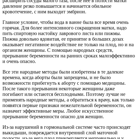
расширить сосуды малого таза, после нее в полости матки
давление резко повышается и начинается обильное
кровотечение, с ним выходит эмбрион.
Главное условие, чтобы вода в ванне была все время очень
горячая. Для более интенсивного сокращения матки, надо
пить спиртовую настойку лаврового листа или пижмы.
Пижма довольно ядовитая, ее принятие в больших дозах
оказывает негативное воздействие не только на плод, но и на
организм женщины. С помощью народных средств,
прерывание беременности на ранних сроках малоэффективно
и очень опасно.
Все эти народные методы были изобретены в те далекие
времена, когда аборты были запрещены, и не было
возможности прибегнуть к аборту с помощью медицины.
После такого прерывания некоторые женщины даже
погибают или остаются бесплодными. Поэтому лучше не
применять народные методы, а обратиться к врачу, как только
появятся первые признаки нежелательной беременности, он
назначит эффективные меры. Любое искусственное
прерывание беременности опасно для женщин.
Из-за нарушений в гормональной системе часто происходят
выкидыши, повреждается внутренний слой маточной
полости, из-за чего плод прикрепляется неправильно и у