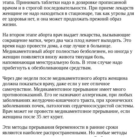
этапа. Принимать таблетки надо в дозировке прописанной
врачом и в строгой последовательности. При приеме лекарств
женщине не надо находиться в стационаре, так как угрозы для
ее здоровья нет, и она может продолжать прежний образ
жизни.
На втором этапе аборта врач выдает лекарства, вызывающие
сокращение матки, через два часа плод начнет выходить. Это
время надо провести дома, а еще лучше в больнице.
Медикаментозный аборт полностью безболезнен, но иногда у
женщин появляется внизу живота тянущая боль,
напоминающая менструальную боль. В этом случае надо
прибегнуть к обезболивающим средствам.
Через две недели после медикаментозного аборта женщина
должна показаться врачу, даже если у нее отличное
самочувствие. Медикаментозное прерывание имеет много
противопоказаний. Его не назначают аллергикам, при любых
заболеваниях желудочно-кишечного тракта, при хронических
заболеваниях почек, патологиях сердечнососудистой системы.
Врач может не провести медикаментозное прерывание, если
женщина после 35 лет курит.
Эти методы прерывания беременности в ранние сроки
являются наиболее распространенными. Но любые методы