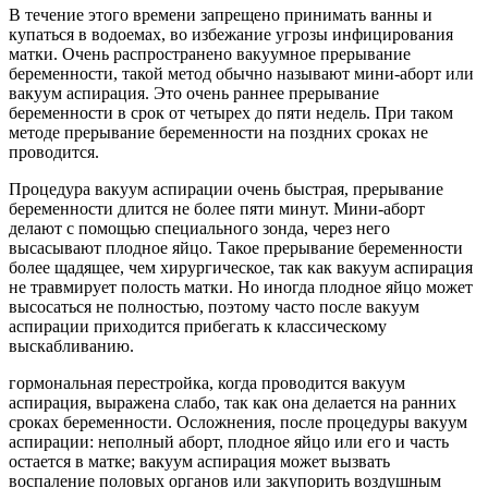
В течение этого времени запрещено принимать ванны и
купаться в водоемах, во избежание угрозы инфицирования
матки. Очень распространено вакуумное прерывание
беременности, такой метод обычно называют мини-аборт или
вакуум аспирация. Это очень раннее прерывание
беременности в срок от четырех до пяти недель. При таком
методе прерывание беременности на поздних сроках не
проводится.
Процедура вакуум аспирации очень быстрая, прерывание
беременности длится не более пяти минут. Мини-аборт
делают с помощью специального зонда, через него
высасывают плодное яйцо. Такое прерывание беременности
более щадящее, чем хирургическое, так как вакуум аспирация
не травмирует полость матки. Но иногда плодное яйцо может
высосаться не полностью, поэтому часто после вакуум
аспирации приходится прибегать к классическому
выскабливанию.
гормональная перестройка, когда проводится вакуум
аспирация, выражена слабо, так как она делается на ранних
сроках беременности. Осложнения, после процедуры вакуум
аспирации: неполный аборт, плодное яйцо или его и часть
остается в матке; вакуум аспирация может вызвать
воспаление половых органов или закупорить воздушным