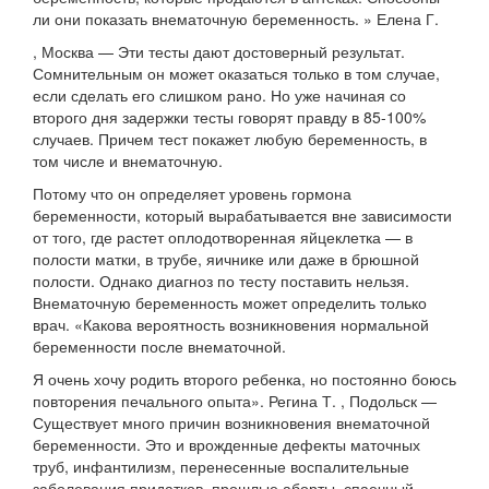
ли они показать внематочную беременность. » Елена Г.
, Москва — Эти тесты дают достоверный результат.
Сомнительным он может оказаться только в том случае,
если сделать его слишком рано. Но уже начиная со
второго дня задержки тесты говорят правду в 85-100%
случаев. Причем тест покажет любую беременность, в
том числе и внематочную.
Потому что он определяет уровень гормона
беременности, который вырабатывается вне зависимости
от того, где растет оплодотворенная яйцеклетка — в
полости матки, в трубе, яичнике или даже в брюшной
полости. Однако диагноз по тесту поставить нельзя.
Внематочную беременность может определить только
врач. «Какова вероятность возникновения нормальной
беременности после внематочной.
Я очень хочу родить
второго ребенка, но постоянно боюсь
повторения печального опыта». Регина Т. , Подольск —
Существует много причин возникновения внематочной
беременности. Это и врожденные дефекты маточных
труб, инфантилизм, перенесенные воспалительные
заболевания придатков, прошлые аборты, спаечный