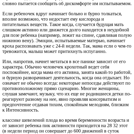
словно пытается сообщить об дискомфорте им испытываемом.
Если ребеночек вдруг начинает больно и бурно толкаться,
вполне возможно, что недостает ему кислорода и
питательных веществ. Такое когда, случается будущая мать
слишком активно или движется долго находится в неудобной
для позе ребенка (например, лежит на спине, сдавливая полую
нижнюю вену). Эмоции, испытываемые матерью, начинает
кроха распознавать уже с 24-й недели. Так, мама если о чем-то
тревожится, малыш может притихнуть испуганно.
Или, напротив, начнет метаться в все панике зависит от его
характера. Обычно человечек крохотный ведет себя
поспокойнее, когда мама его активна, занята какой-то работой,
и бурную разворачивает деятельность, когда она отдыхает. Но
означает не обычно всегда: некоторые непоседы действуют по
противоположному прямо сценарию. Многие женщины,
слушая замечают, музыку, что их еще не родившиеся детки по-
реагируют разному на нее, явно проявляя консерватизм и
предпочтение отдавая тихим, спокойным мелодиям, близким
к Интенсивность.
классике шевелений плода во время беременности возраста и
от зависит ребенка пик активности приходится на 28 32 этот
(в недели период он совершает до 600 движений в суток