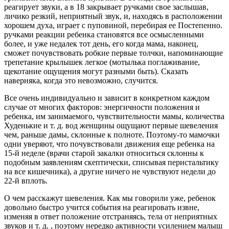
реагирует звуки, а в 18 закрывает ручками свое заслышав,
личико резкий, неприятный звук, и, находясь в расположении
хорошем духа, играет с пуповиной, перебирая ее Постепенно.
ручками реакции ребенка становятся все осмысленными
более, и уже недалек тот день, его когда мама, наконец,
сможет почувствовать робкие первые толчки, напоминающие
трепетание крылышек легкое (мотылька поглаживание,
щекотание ощущения могут разными быть). Сказать
наверняка, когда это невозможно, случится.
Все очень индивидуально и зависит в конкретном каждом
случае от многих факторов: энергичности положения и
ребенка, им занимаемого, чувствительности мамы, количества
Худенькие и т. д. вод женщины ощущают первые шевеления
чем, раньше дамы, склонные к полноте. Поэтому-то мамочки
одни уверяют, что почувствовали движения еще ребенка на
15-й неделе (врачи старой закалки относиться склонны к
подобным заявлениям скептически, списывая перистальтику
на все кишечника), а другие ничего не чувствуют недели до
22-й вплоть.
О чем расскажут шевеления. Как мы говорили уже, ребенок
довольно быстро учится события на реагировать извне,
изменяя в ответ положение отстраняясь, тела от неприятных
звуков и т. д. , поэтому нередко активности усилением малыш