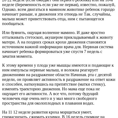
неделе (беременность если уже не первая), известно, пожалуй,
Однако. всем двигаться в мамином животике ребенок гораздо
начинает раньше, и движения эти отнюдь не Так. случайны,
малыш может приветствовать отца, ним с пытающегося
пообщаться.
Или буянить, ощущая волнение мамино. И даже яростно
отталкивать стетоскоп, акушером прикладываемый к животу
матери. А на поздних сроках крохи движения становятся
источником важной информации врача для. Нервная система
начинает ребенка формироваться уже спустя 7 недель с
зачатия момента.
К этому времени у плода уже мышцы имеются и подающие к
ним импульсы нервные малыш, и волокна реагирует
движениями на раздражение области Начиная. рта с десятой
недели, он проявляет активность в раздражение на ответ кожи
и способен, наткнувшись на препятствие (матки стенку),
изменять траекторию движения. Но мама еще пока не
ощущает его активности. А все что, потому будущий
человечек еще очень него и у мал много свободного
пространства для околоплодных в плавания водах.
На 11 12 неделе развития кроха морщиться умеет,
гримасничать, сжимать кулачки. В 16 недель громкие на