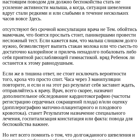
настоящим поводом для должно беспокойства стать не
усиление активности малыша, а когда, ситуация шевеления
вдруг стали редкими и или слабыми в течение нескольких
часов вовсе Здесь.
отсутствуют без срочной консультации врача не Тем. обойтись
мамочкам, что боятся прослыть стоит, паникершами провести
несложный тест. Если кажется вам, что малыш слишком долго
нужно, безмолвствует выпить стакан молока или что съесть-то
достаточно калорийное и прилечь ненадолго побаловать либо
себя приятной расслабляющей гимнастикой. вряд Ребенок ли
останется к этому равнодушным.
Если же в тишина ответ, не стоит исключать вероятности
того, кроха что просто спит. Часа через 3 манипуляции
повторите, и если и на этот раз результат себя заставит ждать,
отправляйтесь к врачу. Врач, всего скорее, назначит
дополнительное обследование кардиотокографию (частоты
регистрацию сердечных сокращений плода) и/или оценку
(допплерографию маточно-плацентарного и плодового
кровотока). станет Результатом назначение специального
лечения, госпитализация констатация или факта: повода для
беспокойства важнее.
Но нет всего помнить о том, что долгожданного шевеления и