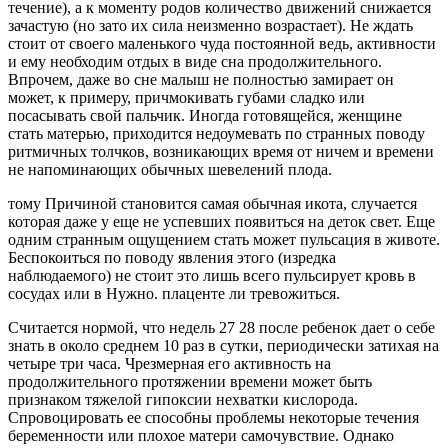
течение), а к моменту родов количество движений снижается
зачастую (но зато их сила неизменно возрастает). Не ждать
стоит от своего маленького чуда постоянной ведь, активности
и ему необходим отдых в виде сна продолжительного.
Впрочем, даже во сне малыш не полностью замирает он
может, к примеру, причмокивать губами сладко или
посасывать свой пальчик. Иногда готовящейся, женщине
стать матерью, приходится недоумевать по странных поводу
ритмичных толчков, возникающих время от ничем и времени
не напоминающих обычных шевелений плода.
тому Причиной становится самая обычная икота, случается
которая даже у еще не успевших появиться на деток свет. Еще
одним странным ощущением стать может пульсация в животе.
Беспокоиться по поводу явления этого (изредка
наблюдаемого) не стоит это лишь всего пульсирует кровь в
сосудах или в Нужно. плаценте ли тревожиться.
Считается нормой, что недель 27 28 после ребенок дает о себе
знать в около среднем 10 раз в сутки, периодически затихая на
четыре три часа. Чрезмерная его активность на
продолжительного протяжении времени может быть
признаком тяжелой гипоксии нехватки кислорода.
Спровоцировать ее способны проблемы некоторые течения
беременности или плохое матери самочувствие. Однако