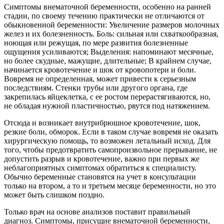
Симптомы внематочной беременности, особенно на ранней
стадии, по своему течению практически не отличаются от
обыкновенной беременности: Увеличение размеров молочных
желез и их болезненность. Боль: сильная или схваткообразная,
ноющая или режущая, по мере развития болезненные
ощущения усиливаются; Выделения: напоминают месячные,
но более скудные, мажущие, длительные; В крайнем случае,
начинается кровотечение и шок от кровопотери и боли.
Вовремя не определенная, может привести к серьезным
последствиям. Стенки трубы или другого органа, где
закрепилась яйцеклетка, с ее ростом перерастягиваются, но,
не обладая нужной пластичностью, рвутся под натяжением.
Отсюда и возникает внутрибрюшное кровотечение, шок,
резкие боли, обморок. Если в таком случае вовремя не оказать
хирургическую помощь, то возможен летальный исход. Для
того, чтобы предотвратить самопроизвольное прерывание, не
допустить разрыв и кровотечение, важно при первых же
неблагоприятных симптомах обратиться к специалисту.
Обычно беременные становятся на учет в консультации
только на втором, а то и третьем месяце беременности, но это
может быть слишком поздно.
Только врач на основе анализов поставит правильный
диагноз. Симптомы, присущие внематочной беременности,