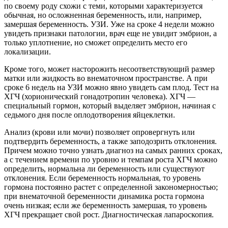
по своему роду схожи с теми, которыми характеризуется
обычная, но осложненная беременность, или, например,
замершая беременность. УЗИ. Уже на сроке 4 недели можно
увидеть признаки патологии, врач еще не увидит эмбрион, а
только уплотнение, но сможет определить место его
локализации.
Кроме того, может насторожить несоответствующий размер
матки или жидкость во внематочном пространстве. А при
сроке 6 недель на УЗИ можно явно увидеть сам плод. Тест на
ХГЧ (хорионический гонадотропин человека). ХГЧ —
специальный гормон, который выделяет эмбрион, начиная с
седьмого дня после оплодотворения яйцеклетки.
Анализ (крови или мочи) позволяет опровергнуть или
подтвердить беременность, а также заподозрить отклонения.
Причем можно точно узнать диагноз на самых ранних сроках,
а с течением времени по уровню и темпам роста ХГЧ можно
определить, нормальна ли беременность или существуют
отклонения. Если беременность нормальная, то уровень
гормона постоянно растет с определенной закономерностью;
при внематочной беременности динамика роста гормона
очень низкая; если же беременность замершая, то уровень
ХГЧ прекращает свой рост. Диагностическая лапароскопия.