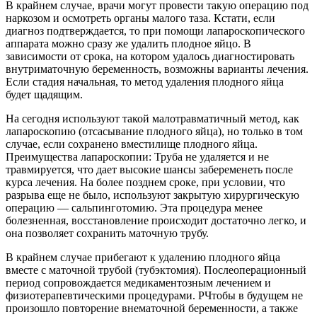
В крайнем случае, врачи могут провести такую операцию под
наркозом и осмотреть органы малого таза. Кстати, если
диагноз подтверждается, то при помощи лапароскопического
аппарата можно сразу же удалить плодное яйцо. В
зависимости от срока, на котором удалось диагностировать
внутриматочную беременность, возможны варианты лечения.
Если стадия начальная, то метод удаления плодного яйца
будет щадящим.
На сегодня используют такой малотравматичный метод, как
лапароскопию (отсасывание плодного яйца), но только в том
случае, если сохранено вместилище плодного яйца.
Преимущества лапароскопии: Труба не удаляется и не
травмируется, что дает высокие шансы забеременеть после
курса лечения. На более позднем сроке, при условии, что
разрыва еще не было, используют закрытую хирургическую
операцию — сальпинготомию. Эта процедура менее
болезненная, восстановление происходит достаточно легко, и
она позволяет сохранить маточную трубу.
В крайнем случае прибегают к удалению плодного яйца
вместе с маточной трубой (тубэктомия). Послеоперационный
период сопровождается медикаментозным лечением и
физиотерапевтическими процедурами. PЧтобы в будущем не
произошло повторение внематочной беременности, а также