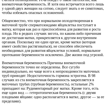
внематочная беременность. И хотя она встречается всего лишь
у одной-двух женщин на сотню, следует знать о ее симптомах,
чтобы избежать опасных осложнений.
Общеизвестно, что при нормальном оплодотворенная в
маточной трубе сперматозоидами яйцеклетка поступает в
матку, которая как раз и приспособлена для развития и роста
плода. Но в редких случаях зигота, по каким-либо причинам
не достигшая матки, прикрепляется к другим внутренним
органам. Поскольку ни один
орган, кроме матки (которая
имеет свойство растягиваться), не способен обеспечить
необходимых для развития яйцеклетки условий, нормальное
протекание беременности исключено. Две жизни под угрозой.
Внематочная беременность Причины внематочной
беременности точно не определены. Все сугубо
индивидуально, но чаще всего к непроходимости маточных
труб приводят: Недостаточность гормона эстрогена. В 98
случаях из ста внематочная беременность закрепляется в
маточных трубах (трубная беременность), остальные 2%
припадают на: Рудиментарный рог матки. Кроме того, есть
еще один вид — гетеротопическая беременность (с двумя
плодными яйцами: одно располагается в матке, другое — за ее
пределами).