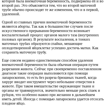
которой была внематочная беременность, подвержена ей и во
второй раз. Это объясняется тем, что во второй маточной
трубе обычно происходят те же изменения, что и в первой,
удаленной.
Одной из главных причин внематочной беременности
являются аборты. Так как в большинстве случаев после
искусственного прерывания беременности возникает
воспалительный процесс органов малого таза (внутренних
половых органов). В результате воспаления, в тонких
маточных трубах образуются спайки, мешающие
оплодотворенной яйцеклетке успешно достичь матки. Как
сохранить маточную трубу.
Еще совсем недавно единственным способом удаления
внематочной беременности была обычная операция путем
разрезания живота. Сейчас при своевременно поставленном
диагнозе такие операции выполняются при помощи
лапароскопии, то есть без разреза брюшных тканей, когда
хирург вводит инструмент через небольшие отверстия в
животе. При таком вмешательстве окружающие ткани и
органы не травмируются, значительно меньше риск спаек и
рубцов, что особенно важно при желании в дальнейшем
иметь детей. Иногда с помощью лапароскопа удается отсосать
плодное яйцо.