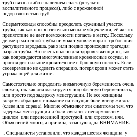
труб связана либо с наличием спаек (результат
воспалительного процесса), либо с врожденной
недоразвитостью труб.
Сперматозоиды способны преодолеть суженный участок
трубы, так как они значительно меньше яйцеклетки, ей же это
препятствие не дает возможности попасть в матку. Поскольку
диаметр маточной трубы не может удовлетворить требования
растущего зародыша, рано или поздно происходит трагедия:
разрыв трубы. Это очень опасно для здоровья женщины, так
как повреждаются многочисленные кровеносные сосуды, и
происходит сильное
кровотечение в брюшную полость. Если
своевременно не сделать операцию, потеря крови может стать
угрожающей для жизни.
Самостоятельно определить внематочную беременность очень
сложно, так как она маскируется под обычную беременность,
или просто под задержку менструации. Не все женщины
вовремя обращают внимание на тянущие боли внизу живота
(слева или справа). Многие объясняют эти симптомы тем, что
задержка менструации и боли связаны с ненормальным
циклом, или перенесенной простудой, или стрессом, или.
Объяснений много, а причина, зачастую одна ВНИМАНИЕ.
.. Специалисты установили, что каждая шестая женщина, у