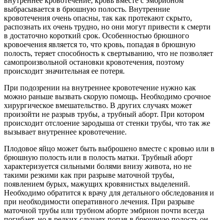
внутреннее кровотечение, кровь вместе с эмбрионом
выбрасывается в брюшную полость. Внутренние
кровотечения очень опасны, так как протекают скрыто,
распознать их очень трудно, но они могут привести к смерти
в достаточно короткий срок. Особенностью брюшного
кровоечения является то, что кровь, попадая в брюшную
полость, теряет способность к свертыванию, что не позволяет
самопроизвольной остановки кровотечения, поэтому
происходит значительная ее потеря.
При подозрении на внутреннее кровотечение нужно как
можно раньше вызвать скорую помощь. Необходимо срочное
хирургическое вмешательство. В других случаях может
произойти не разрыв трубы, а трубный аборт. При котором
происходит отслоение зародыша от стенки трубы, что так же
вызывает внутреннее кровотечение.
Плодовое яйцо может быть выброшено вместе с кровью или в
брюшную полость или в полость матки. Трубный аборт
характеризуется сильными болями внизу живота, но не
такими резкими как при разрыве маточной трубы,
появлением бурых, мажущих кровянистых выделений.
Необходимо обратится к врачу для детального обследования и
при необходимости оперативного лечения. При разрыве
маточной трубы или трубном аборте эмбрион почти всегда
погибает, но в редких случаях попав в брюшную полость он