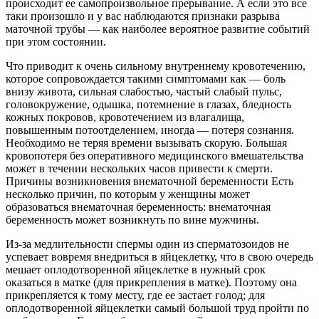
происходит ее самопроизвольное прерывание. А если это все
таки произошло и у вас наблюдаются признаки разрыва
маточной трубы — как наиболее вероятное развитие событий
при этом состоянии.
Что приводит к очень сильному внутреннему кровотечению,
которое сопровождается такими симптомами как — боль
внизу живота, сильная слабостью, частый слабый пульс,
головокружение, одышка, потемнение в глазах, бледность
кожных покровов, кровотечением из влагалища,
повышенным потоотделением, иногда — потеря сознания.
Необходимо не теряя времени вызывать скорую. Большая
кровопотеря без оперативного медицинского вмешательства
может в течении нескольких часов привести к смерти.
Причины возникновения внематочной беременности Есть
несколько причин, по которым у женщины может
образоваться внематочная беременность: внематочная
беременность может возникнуть по вине мужчины.
Из-за медлительности спермы один из сперматозоидов не
успевает вовремя внедриться в яйцеклетку, что в свою очередь
мешает оплодотворенной яйцеклетке в нужный срок
оказаться в матке (для прикрепления в матке). Поэтому она
прикрепляется к тому месту, где ее застает голод; для
оплодотворенной яйцеклетки самый большой труд пройти по