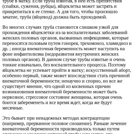
трубе в матку. Если труба извитая, в ней есть препятствия
(спайки, сужения, рубцы), яйцеклетка может застрять и
прикрепиться к ее стенке. А для того, чтобы произошло
зачатие, труба (яйцевод) должна быть проходимой.
Во многих случаях труба становится слишком узкой для
прохождения яйцеклетки из-за воспалительных заболеваний
женских половых органов, вызванных инфекциями, которые
переносятся половым путем гонорея, трехомоноз, хламидиоз и
др. ; иногда внематочная беременность может наступить на
фоне инфантилизма (недоразвития внутренних женских
половых органов). В данном случае трубы извитые и очень
тонкие изначально, без воспалительного процесса. Поэтому
яйцеклетка не успевает пройти в матку; искусственный аборт,
особенно первый, также может впоследствии стать причиной
внематочной беременности; ненаучно и спорно, но все же
существует мнение, что одной из косвенных причин
возникновения внематочной беременности может быть
нервозное, стрессовое состояние женщины, которая очень
боится забеременеть и все время ждет, когда же будут
месячные.
Это бывает при ненадежных методах контрацепции
(например, прерванное половое сношение). Раньше лечение
внематочной беременности производилось только путем