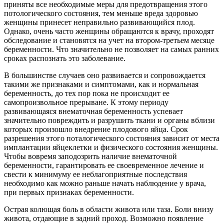
приняты все необходимые меры для предотвращения этого
потологического состояния, тем меньше вреда здоровью
женщины принесет неправильно развивающийся плод.
Однако, очень часто женщины обращаются к врачу, проходят
обследование и становятся на учет на втором-третьем месяце
беременности. Что значительно не позволяет на самых ранних
сроках распознать это заболевание.
В большинстве случаев оно развивается и сопровождается
такими же признаками и симптомами, как и нормальная
беременность, до тех пор пока не происходит ее
самопроизвольное прерыване. К этому периоду
развивающаяся внематочная беременность успевает
значительно повреждить и разрушить ткани и органы вблизи
которых произошло внедрение плодового яйца. Срок
разрешения этого поталогического состояния зависит от места
имплантации яйцеклетки и физического состояния женщины.
Чтобы вовремя заподозрить наличие внематочной
беременности, гарантировать ее своевременное лечение и
свести к минимуму ее неблагоприятные последствия
необходимо как можно раньше начать наблюдение у врача,
при первых признаках беременности.
Острая колющая боль в области живота или таза. Боли внизу
живота, отдающие в задний проход. Возможно появление