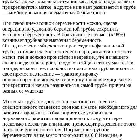
трубах. Так же возможна ситуация когда одно плодовое яйцо
прикрепляется к матке, а другое начинает развивается в трубе
— комбинированная внематочная беременность.
При такой внематочной беременности можно, сделав
операцию по удалению беременной трубы, сохранить
маточную беременность. В большинстве случаев (в 98%)
возникает трубная внематочная беременность.
Оплодотворение яйцеклетки происходит в фаллопиевой
трубе, затем яйцеклетка постепенно продвигается к полости
матки, где и должно произойти внедрение, уже начавшего
активное деление и рост, плодового яйца в стенку матки. Но
иногда, в связи с неспособностью маточных труб выполнить
свое прямое назначение — транспортировку
оплодотворенной яйцеклетки в матку, плодовое яйцо может
прикрепится и начать развиваться в самой трубе, причем на
разных ее участках.
Маточная труба не достаточно эластична и в ней нет
специфического тканевого слоя как в матке, необходимого для
развития зародыша. Неблагоприятные условия для
нормального развития плода приводят к тому, что через
несколько недель так или иначе происходит разрешение этого
патологического состояния. Прерывание трубной
беременности чаще всего происходит на 6-8-й неделе, в