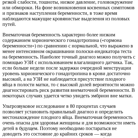
резкой слабости, тошноты, низкое давление, головокружение
или обмороки. На фоне возникновения косвенных симптомов
и признаков наступления беременности, в тоже время
наблюдаются мажущие кровянистые выделения из половых
путей.
Внематочная беременность характерно более низким
содержанием хорионического гонадотропина («гормона
беременности») по сравнению с нормальной, что выражено в
менее интенсивном окрашивании полоски-индикатора теста
на беременность. Наиболее точный диагноз можно получить с
помощью УЗИ с использованием влагалищного датчика. Так,
если больше недели после задержки очередной менструации
уровень хорионического гонадотропина в крови достаточно
высокий, а на УЗИ не наблюдается присутствие плодного
яйца в полости матки, то с высокой долей вероятности можно
диагностировать риск развития внематочной беременности. В
некоторых случаях удается четко увидеть эмбрион вне матки.
Ультрозвуковое исследование в 80 процентах случаев
позволяет установить правильный диагноз и определить
местонахождение плодного яйца. Внематочная беременность
очень опасна для здоровья женщины и для возможности иметь
детей в будущем. Поэтому необходимо постараться не
доводить это состояние до крайних сроков — когда