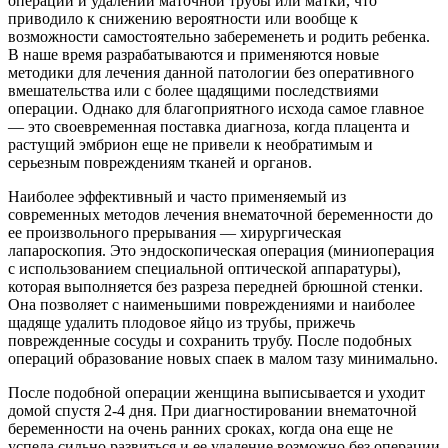
операции и удалении маточной трубы или матки, что
приводило к снижению вероятности или вообще к
возможности самостоятельно забеременеть и родить ребенка.
В наше время разрабатываются и применяются новые
методики для лечения данной патологии без оперативного
вмешательства или с более щадящими последствиями
операции. Однако для благоприятного исхода самое главное
— это своевременная поставка диагноза, когда плацента и
растущий эмбрион еще не привели к необратимым и
серьезным повреждениям тканей и органов.
Наиболее эффективный и часто применяемый из
современных методов лечения внематочной беременности до
ее произвольного прерывания — хирургическая
лапароскопия. Это эндоскопическая операция (миниоперация
с использованием специальной оптической аппаратуры),
которая выполняется без разреза передней брюшной стенки.
Она позволяет с наименьшими повреждениями и наиболее
щадяще удалить плодовое яйцо из трубы, прижечь
поврежденные сосуды и сохранить трубу. После подобных
операций образование новых спаек в малом тазу минимально.
После подобной операции женщина выписывается и уходит
домой спустя 2-4 дня. При диагностировании внематочной
беременности на очень ранних сроках, когда она еще не
успела сильно развиться и ее удаление возможно без операции