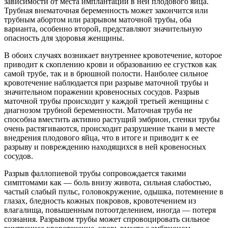
зависимости от места имплантации в ней плодового яйца.
Трубная внематочная беременность может закончится или
трубным абортом или разрывом маточной трубы, оба
варианта, особенно второй, представляют значительную
опасность для здоровья женщины.
В обоих случаях возникает внутреннее кровотечение, которое
приводит к скоплению крови и образованию ее сгустков как
самой трубе, так и в брюшной полости. Наиболее сильное
кровотечение наблюдается при разрыве маточной трубы и
значительном поражении кровеносных сосудов. Разрыв
маточной трубы происходит у каждой третьей женщины с
диагнозом трубной беременности. Маточная труба не
способна вместить активно растущий эмбрион, стенки трубы
очень растягиваются, происходит разрушение ткани в месте
внедрения плодового яйца, что в итоге и приводит к ее
разрыву и повреждению находящихся в ней кровеносных
сосудов.
Разрыв фаллопиевой трубы сопровождается такими
симптомами как — боль внизу живота, сильная слабостью,
частый слабый пульс, головокружение, одышка, потемнение в
глазах, бледность кожных покровов, кровотечением из
влагалища, повышенным потоотделением, иногда — потеря
сознания. Разрывом трубы может спровоцировать сильное