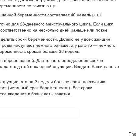
ременности по зачатию ( p.
оношенной беременности составляет 40 недель p. m.
о точно для 28-дневного менструального цикла. Если цикл
 соответственно на несколько дней раньше или позже.
еделить сроки беременности. Далеко не у всех женщин
о роды наступают немного раньше, а у кого-то — немного
беременность сроком больше 38 недель.
ся переношенной. Для точного определения сроков
впадает с датой последней овуляции. Введите Ваши данные
труации, что на 2 недели больше срока по зачатию.
атия (истинный срок беременности). Все сроки
ле введения в бланк даты зачатия.
The