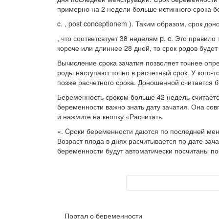
примерно на 2 недели больше истинного срока бе
c. , post conceptionem ). Таким образом, срок д
, что соответсвтует 38 неделям p. c. Это правил
короче или длиннее 28 дней, то срок родов будет
Вычисление срока зачатия позволяет точнее опр
роды наступают точно в расчетный срок. У кого-т
позже расчетного срока. Доношенной считается 
Беременность сроком больше 42 недель считает
беременности важно знать дату зачатия. Она со
и нажмите на кнопку «Расчитать.
«. Cроки беременности даются по последней менс
Возраст плода в днях расчитывается по дате зач
беременности будут автоматически посчитаны пос
Портал о беременности