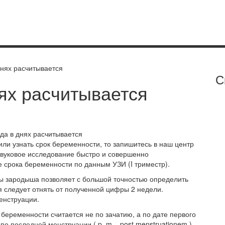
днях расчитывается
С
ях расчитывается
или узнать срок беременности, то запишитесь в наш центр
звуковое исследование быстро и совершенно
 срока беременности по данным УЗИ (I триместр).
ы зародыша позволяет с большой точностью определить
я следует отнять от полученной цифры 2 недели.
енструации.
беременности считается не по зачатию, а по дате
первого
о последней менструации ( p. m. , post menstruationem )