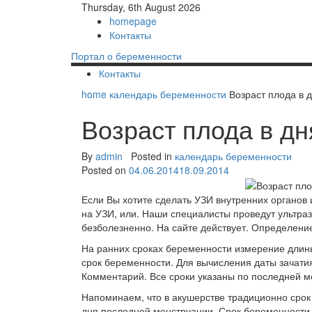
Thursday, 6th August 2026
homepage
Контакты
Портал о беременности
Контакты
home
календарь беременности
Возраст плода в 
Возраст плода в дн
By
admin
Posted in
календарь беременности
Posted on
04.06.2014
18.09.2014
Если Вы хотите сделать УЗИ внутренних органов 
на УЗИ, или. Наши специалисты проведут ультра
безболезненно. На сайте действует. Определение
На ранних сроках беременности измерение длин
срок беременности. Для вычисления даты зачати
Комментарий. Все сроки указаны по последней м
Напоминаем, что в акушерстве традиционно срок 
дня последней менструации. Срок беременности п