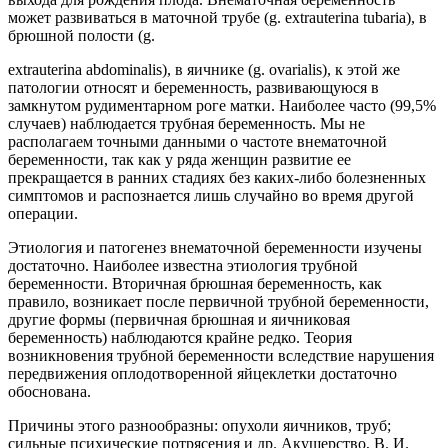
может развиваться в маточной трубе (g. extrauterina tubaria), в
брюшной полости (g.
extrauterina abdominalis), в яичнике (g. ovarialis), к этой же
патологии относят и
беременность, развивающуюся в
замкнутом рудиментарном роге матки. Наиболее часто (99,5%
случаев) наблюдается трубная беременность. Мы не
располагаем точными данными о частоте внематочной
беременности, так как у ряда женщин развитие ее
прекращается в ранних стадиях без каких-либо болезненных
симптомов и распознается лишь случайно во время другой
операции.
Этиология и патогенез внематочной беременности изучены
достаточно. Наиболее известна этиология трубной
беременности. Вторичная брюшная беременность, как
правило, возникает после первичной трубной беременности,
другие формы (первичная брюшная и яичниковая
беременность) наблюдаются крайне редко. Теория
возникновения трубной беременности вследствие нарушения
передвижения оплодотворенной яйцеклетки достаточно
обоснована.
Причины этого разнообразны: опухоли яичников, труб;
сильные психические потрясения и др. Акушерство, В. И.