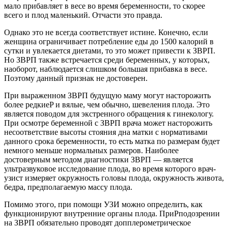
мало прибавляет в весе во время беременности, то скорее
всего и плод маленький. Отчасти это правда.
Однако это не всегда соответствует истине. Конечно, если
женщина ограничивает потребление еды до 1500 калорий в
сутки и увлекается диетами, то это может привести к ЗВРП.
Но ЗВРП также встречается среди беременных, у которых,
наоборот, наблюдается слишком большая прибавка в весе.
Поэтому данный признак не достоверен.
При выраженном ЗВРП будущую маму могут насторожить
более редкиеP и вялые, чем обычно, шевеления плода. Это
является поводом для экстренного обращения к гинекологу.
При осмотре беременной с ЗВРП врача может насторожить
несоответствие высоты стояния дна матки с нормативами
данного срока беременности, то есть матка по размерам будет
немного меньше нормальных размеров. Наиболее
достоверным методом диагностики ЗВРП — является
ультразвуковое исследование плода, во время которого врач-
узист измеряет окружность головы плода, окружность живота,
бедра, предполагаемую массу плода.
Помимо этого, при помощи УЗИ можно определить, как
функционируют внутренние органы плода. ПриPподозрении
на ЗВРП обязательно проводят допплерометрическое