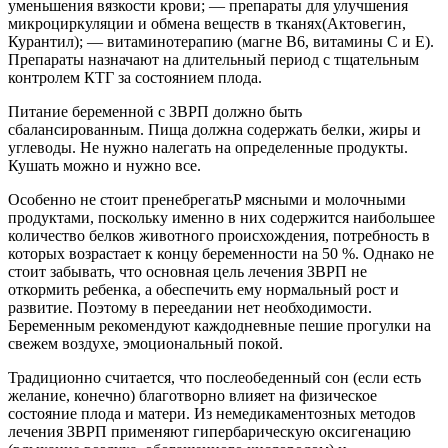
уменьшения вязкости крови; — препараты для улучшения
микроциркуляции и обмена веществ в тканях(Актовегин,
Курантил); — витаминотерапию (магне В6, витамины С и Е).
Препараты назначают на длительный период с тщательным
контролем КТГ за состоянием плода.
Питание беременной с ЗВРП должно быть
сбалансированным. Пища должна содержать белки, жиры и
углеводы. Не нужно налегать на определенные продукты.
Кушать можно и нужно все.
Особенно не стоит пренебрегатьP мясными и молочными
продуктами, поскольку именно в них содержится наибольшее
количество белков животного происхождения, потребность в
которых возрастает к концу беременности на 50 %. Однако не
стоит забывать, что основная цель лечения ЗВРП не
откормить ребенка, а обеспечить ему нормальный рост и
развитие. Поэтому в переедании нет необходимости.
Беременным рекомендуют каждодневные пешие прогулки на
свежем воздухе, эмоциональный покой.
Традиционно считается, что послеобеденный сон (если есть
желание, конечно) благотворно влияет на физическое
состояние плода и матери. Из немедикаментозных методов
лечения ЗВРП применяют гипербарическую оксигенацию