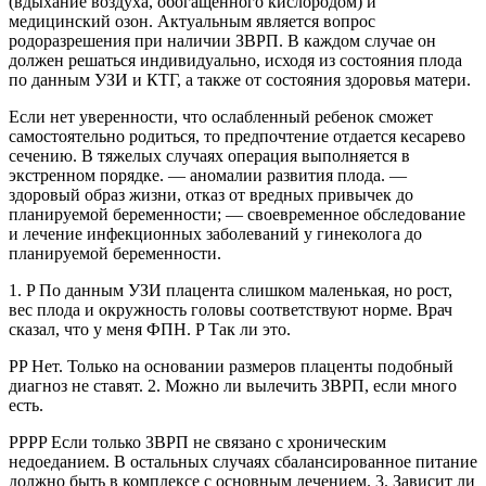
(вдыхание воздуха, обогащенного кислородом) и
медицинский озон. Актуальным является вопрос
родоразрешения при наличии ЗВРП. В каждом случае он
должен решаться индивидуально, исходя из состояния плода
по данным УЗИ и КТГ, а также от состояния здоровья матери.
Если нет уверенности, что ослабленный ребенок сможет
самостоятельно родиться, то предпочтение отдается кесарево
сечению. В тяжелых случаях операция выполняется в
экстренном порядке. — аномалии развития плода. —
здоровый образ жизни, отказ от вредных привычек до
планируемой беременности; — своевременное обследование
и лечение инфекционных заболеваний у гинеколога до
планируемой беременности.
1. P По данным УЗИ плацента слишком маленькая, но рост,
вес плода и окружность головы соответствуют норме. Врач
сказал, что у меня ФПН. P Так ли это.
PP Нет. Только на основании размеров плаценты подобный
диагноз не ставят. 2. Можно ли вылечить ЗВРП, если много
есть.
PPPP Если только ЗВРП не связано с хроническим
недоеданием. В остальных случаях сбалансированное питание
должно быть в комплексе с основным лечением. 3. Зависит ли