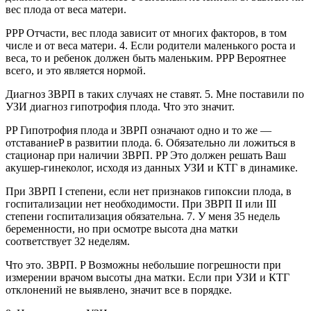
вес плода от веса матери.
PPP Отчасти, вес плода зависит от многих факторов, в том
числе и от веса матери. 4. Если родители маленького роста и
веса, то и ребенок должен быть маленьким. PPP Вероятнее
всего, и это является нормой.
Диагноз ЗВРП в таких случаях не ставят. 5. Мне поставили по
УЗИ диагноз гипотрофия плода. Что это значит.
PP Гипотрофия плода и ЗВРП означают одно и то же —
отставаниеP в развитии плода. 6. Обязательно ли ложиться в
стационар при наличии ЗВРП. PP Это должен решать Ваш
акушер-гинеколог, исходя из данных УЗИ и КТГ в динамике.
При ЗВРП I степени, если нет признаков гипоксии плода, в
госпитализации нет необходимости. При ЗВРП II или III
степени госпитализация обязательна. 7. У меня 35 недель
беременности, но при осмотре высота дна матки
соответствует 32 неделям.
Что это. ЗВРП. P Возможны небольшие погрешности при
измерении врачом высоты дна матки. Если при УЗИ и КТГ
отклонений не выявлено, значит все в порядке.