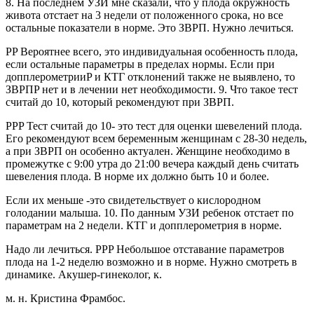
8. На последнем УЗИ мне сказали, что у плода окружность
живота отстает на 3 недели от положенного срока, но все
остальные показатели в норме. Это ЗВРП. Нужно лечиться.
PP Вероятнее всего, это индивидуальная особенность плода,
если остальные параметры в пределах нормы. Если при
допплерометрииP и КТГ отклонений также не выявлено, то
ЗВРПP нет и в лечении нет необходимости. 9. Что такое тест
считай до 10, который рекомендуют при ЗВРП.
PPP Тест считай до 10- это тест для оценки шевелений плода.
Его рекомендуют всем беременным женщинам с 28-30 недель,
а при ЗВРП он особенно актуален. Женщине необходимо в
промежутке с 9:00 утра до 21:00 вечера каждый день считать
шевеления плода. В норме их должно быть 10 и более.
Если их меньше -это свидетельствует о кислородном
голодании малыша. 10. По данным УЗИ ребенок отстает по
параметрам на 2 недели. КТГ и допплерометрия в норме.
Надо ли лечиться. PPP Небольшое отставание параметров
плода на 1-2 неделю возможно и в норме. Нужно смотреть в
динамике. Акушер-гинеколог, к.
м. н. Кристина Фрамбос.