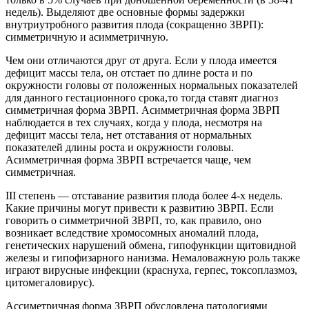
недель). Выделяют две основные формы задержки
внутриутробного развития плода (сокращенно ЗВРП):
симметричную и асимметричную.
Чем они отличаются друг от друга. Если у плода имеется
дефицит массы тела, он отстает по длине роста и по
окружности головы от положенных нормальных показателей
для данного гестационного срока,то тогда ставят диагноз
симметричная форма ЗВРП. Асимметричная форма ЗВРП
наблюдается в тех случаях, когда у плода, несмотря на
дефицит массы тела, нет отставания от нормальных
показателей длины роста и окружности
головы.
Асимметричная форма ЗВРП встречается чаще, чем
симметричная.
III степень — отставание развития плода более 4-х недель.
Какие причины могут привести к развитию ЗВРП. Если
говорить о симметричной ЗВРП, то, как правило, оно
возникает вследствие хромосомных аномалий плода,
генетических нарушений обмена, гипофункции щитовидной
железы и гипофизарного нанизма. Немаловажную роль также
играют вирусные инфекции (краснуха, герпес, токсоплазмоз,
цитомегаловирус).
Ассиметричная форма ЗВРП обусловлена патологиями