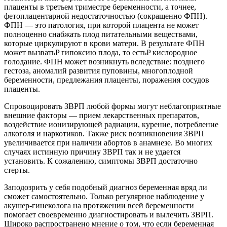
плаценты в третьем триместре беременности, а точнее,
фетоплацентарной недостаточностью (сокращенно ФПН).
ФПН — это патология, при которой плацента не может
полноценно снабжать плод питательными веществами,
которые циркулируют в крови матери. В результате ФПН
может вызватьP гипоксию плода, то естьP кислородное
голодание. ФПН может возникнуть вследствие: позднего
гестоза, аномалий развития пуповины, многоплодной
беременности, предлежания плаценты, поражения сосудов
плаценты.
Спровоцировать ЗВРП любой формы могут неблагоприятные
внешние факторы — прием лекарственных препаратов,
воздействие ионизирующей радиации, курение, потребление
алкоголя и наркотиков. Также риск возникновения ЗВРП
увеличивается при наличии абортов в анамнезе. Во многих
случаях истинную причину ЗВРП так и не удается
установить. К сожалению, симптомы ЗВРП достаточно
стерты.
Заподозрить у себя подобный диагноз беременная вряд ли
сможет самостоятельно. Только регулярное наблюдение у
акушер-гинеколога на протяжении всей беременности
помогает своевременно диагностировать и вылечить ЗВРП.
Широко распространено мнение о том, что если беременная