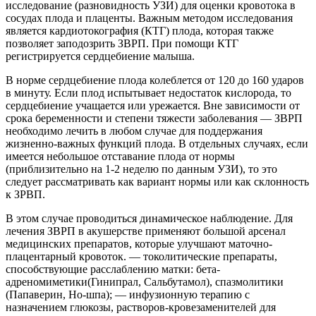
исследование (разновидность УЗИ) для оценки кровотока в
сосудах плода и плаценты. Важным методом исследования
является кардиотокография (КТГ) плода, которая также
позволяет заподозрить ЗВРП. При помощи КТГ
регистрируется сердцебиение малыша.
В норме сердцебиение плода колеблется от 120 до 160 ударов
в минуту. Если плод испытывает недостаток кислорода, то
сердцебиение учащается или урежается. Вне зависимости от
срока беременности и степени тяжести заболевания — ЗВРП
необходимо лечить в любом случае для поддержания
жизненно-важных функций плода. В отдельных случаях, если
имеется небольшое отставание плода от нормы
(приблизительно на 1-2 неделю по данным УЗИ), то это
следует рассматривать как вариант нормы или как склонность
к ЗРВП.
В этом случае проводиться динамическое наблюдение. Для
лечения ЗВРП в акушерстве применяют большой арсенал
медицинских препаратов, которые улучшают маточно-
плацентарный кровоток. — токолитические препараты,
способствующие расслаблению матки: бета-
адреномиметики(Гинипрал, Сальбутамол), спазмолитики
(Папаверин, Но-шпа); — инфузионную терапию с
назначением глюкозы, растворов-кровезаменителей для